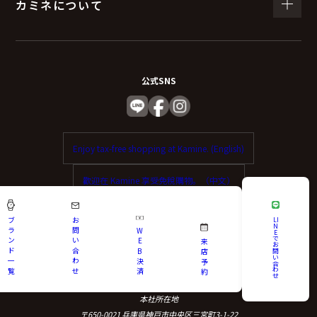
カミネについて
公式SNS
Enjoy tax-free shopping at Kamine. (English)
歡迎在 Kamine 享受免稅購物。（中文）
ブ
お
LI
N
ラ
問
W
E
で
ン
い
E
来
お
ド
合
B
問
店
い
一
わ
決
予
神戸 時計・宝飾正規販売店カミネ
合
わ
覧
せ
済
約
せ
Authorized Dealer Watches and Fine Jewellery, Kobe Kamine
本社所在地
〒650-0021 兵庫県神戸市中央区三宮町3-1-22