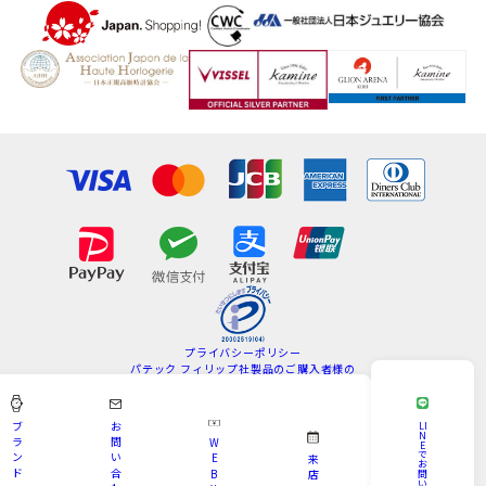
プライバシーポリシー
パテック フィリップ社製品のご購入者様の
情報の取扱いについて
特定商取引法
サイトマップ
ブ
お
LI
N
ラ
問
W
E
Copyright © KAMINE All Rights Reserved.
で
ン
い
E
来
お
ド
合
B
問
店
い