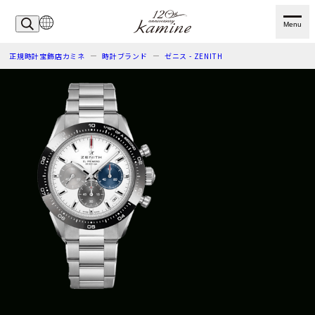
Menu
正規時計宝飾店カミネ
時計ブランド
ゼニス - ZENITH