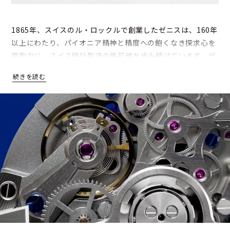
1865年、スイスのル・ロックルで創業したゼニスは、160年
以上にわたり、パイオニア精神と精度への飽くなき探求心を
原動力に、スイス時計製造の最前線を歩み続けています。ゼ
ニスはスイス初の統合型ウォッチマニュファクチュールとし
て、ムーブメントを自社で開発・製造し、時計製造の世界に
絶えず革新をもたらしてきました。その中でも、1969年に
発表した世界初の自動巻クロノグラフムーブメント、エル・
プリメロは、比類なき精度と高振動の性能によって世界にそ
の名を知られています。
ゼニスのタイムピースには、イノベーションと卓越したクラ
フツマンシップに対する情熱が表れています。「クロノマス
ター」は高精度クロノグラフに関するゼニスの優れた技術を
物語り、「デファイ」は技術革新と大胆なデザインの融合を
実現しています。そして、ゼニスと航空界の深い結びつきを
讃える「パイロット」は、個性豊かなデザインが冒険心をか