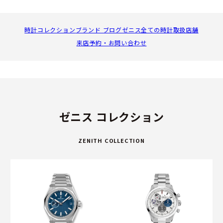
き立てます。
クロノメトリーにおいて、2,333件もの賞という類を見ない
時計コレクション
ブランド ブログ
ゼニス全ての時計
取扱店舗
受賞歴は、ゼニスの精度に対する揺るぎない姿勢と卓越性の
来店予約・お問い合わせ
伝統を示すものです。その中で、数多くの賞を受賞したキャ
リバー135は、最新の技術と素材を取り入れて現代的に再設
計され、新コレクション「G.F.J.」で鼓動を刻みます。
ゼニスのタイムピースはその歴史を通じて、英仏海峡の歴史
的横断飛行を成功させたルイ・ブレリオから、成層圏からの
ゼニス コレクション
記録的なフリーフォールを達成したフェリックス・バウムガ
ートナーに至るまで、大志を抱いて偉業を成し遂げた人々と
ZENITH COLLECTION
共に歩んできました。この大胆な精神を原動力に、メゾンは
スイス時計製造の未来を書き換えています。
卓越性と革新、そしてその使命を追求してきた160年の歴史
を讃えながら、ゼニスは常にスイスの時計製造界をリード
し、既存のルールにとらわれることなく高みを目指す人々に
勇気を与えています。