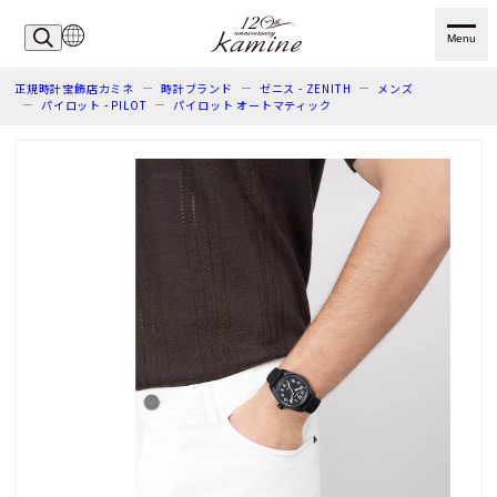
Menu
正規時計宝飾店カミネ
時計ブランド
ゼニス - ZENITH
メンズ
パイロット - PILOT
パイロット オートマティック