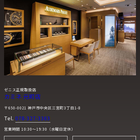
ージョンそれぞれが持つ特性と完璧にマッチしています。ブラ
ックセラミック製バージョンには、パイロットのために新たに
開発されたフォールディングバックルを備えたブラックのさり
げないコーデュラ・エフェクト ラバーストラップと、より実用
的なカーキカラーのコーデュラ・エフェクト ラバーストラップ
が付属しています。スチール製のモデルには、同じブラックの
コーデュラ・エフェクト ラバーストラップが付属しています
が、セカンドストラップはブラウンのカーフスキン製。フライ
トジャケットやグローブ、ハットなど、ヴィンテージ パイロッ
トによく見られる道具を連想させます。ストラップの交換は、
ストラップの裏側に直接組み込まれたクイックリリース機構に
ゼニス正規取扱店
よって簡単に行うことができ、ストラップを固定しているバネ
カミネ 元町店
棒から工具を使わずに簡単に取り外すことができます。
〒650-0021 神戸市中央区三宮町3丁目1-8
Tel.
078-327-3363
営業時間 10:30～19:30（水曜日定休）