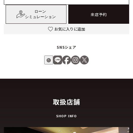
数字が、よりモダンなフォントとなり、ホワイトのスーパール
ローン
ミノバが塗布されたメタルマーカーとして施されています。6
来店予約
シミュレーション
時位置の日付窓には、夜光アワーマーカーが白いフラットな線
としてあしらわれ、飛行機の人工水平器を思い起こせます。こ
お気に入りに追加
こでは、装着者が時計の向きを瞬時に判断し、疑いを持つこと
なく時刻を読み取ることができます。文字盤には「Pilot」のサ
SNSシェア
インが入っていますが、これはゼニスが、この文字を文字盤に
施す権利を保持する最初で唯一のブランドであるためです。
サファイアクリスタルのケースバックから眺めることができる
このパイロット オートマティックには、高振動の自社製エル・
プリメロ 3620を搭載。完全に巻き上げた状態で60時間のパワ
ーリザーブを実現します。巻上げ機構のブラック オープンロー
取扱店舗
ターは、パイロットに地球の水平線に対する方位を知らせる典
型的で必要不可欠な「人工水平器」ダッシュボード計器を思い
SHOP INFO
起こさせます。
付属のストラップも、パイロット オートマティックの2つのバ