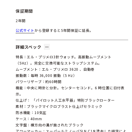
保証期間
2年間
公式サイト
から登録すると5年間保証に延長。
詳細スペック
特長：エル・プリメロ3針ウォッチ。高振動ムーブメント
（5Hz）。完全に交換可能なストラップシステム。
ムーブメント：エル・プリメロ 3620 、自動巻
振動数：毎時 36,000 振動（5 Hz）
パワーリザーブ：約60時間
機能：中央に時針と分針。センターセコンド。6 時位置に日付表
示。
仕上げ： 「パイロット人工水平器」特別ブラックローター
素材：ブラックマイクロブラスト仕上げセラミック
防水機能：10気圧
ケース：40mm
文字盤：横方向の溝が施されたブラック
アワーマーカー：スーパールミノーバSLN C1を塗布した植字によ