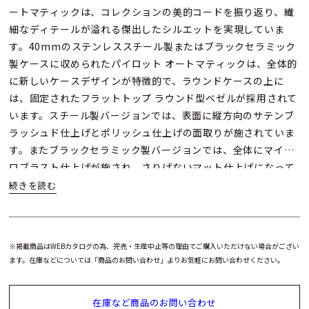
ートマティックは、コレクションの美的コードを振り返り、繊
細なディテールが溢れる傑出したシルエットを実現していま
す。40mmのステンレススチール製またはブラックセラミック
製ケースに収められたパイロット オートマティックは、全体的
に新しいケースデザインが特徴的で、ラウンドケースの上に
は、固定されたフラットトップ ラウンド型ベゼルが採用されて
います。スチール製バージョンでは、表面に縦方向のサテンブ
ラッシュド仕上げとポリッシュ仕上げの面取りが施されていま
す。またブラックセラミック製バージョンでは、全体にマイク
ロブラスト仕上げが施され、さりげないマット仕上げになって
います。パイロットウォッチの特徴である大型リューズは、よ
りモダンで角張ったフォルムとなっていますが、手袋をしたま
までも行いやすい操作性はそのままです。
※掲載商品はWEBカタログの為、完売・生産中止等の理由でご購入いただけない場合がござい
ブラックグルーヴパターン文字盤には横方向の溝が施され、古
ます。在庫などについては「商品のお問い合わせ」よりお気軽にお問い合わせください。
い航空機の機体を構成する波型のメタルシートに似せていま
す。1900年代初頭からゼニスのパイロットウォッチやダッシュ
在庫など商品のお問い合わせ
ボード計器の特徴であり続けるオーバーサイズの夜光アラビア