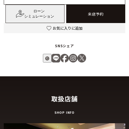
数字が、よりモダンなフォントとなり、ホワイトのスーパール
ローン
ミノバが塗布されたメタルマーカーとして施されています。6
来店予約
シミュレーション
時位置の日付窓には、夜光アワーマーカーが白いフラットな線
としてあしらわれ、飛行機の人工水平器を思い起こせます。こ
お気に入りに追加
こでは、装着者が時計の向きを瞬時に判断し、疑いを持つこと
なく時刻を読み取ることができます。文字盤には「Pilot」のサ
SNSシェア
インが入っていますが、これはゼニスが、この文字を文字盤に
施す権利を保持する最初で唯一のブランドであるためです。
サファイアクリスタルのケースバックから眺めることができる
このパイロット オートマティックには、高振動の自社製エル・
プリメロ 3620を搭載。完全に巻き上げた状態で60時間のパワ
ーリザーブを実現します。巻上げ機構のブラック オープンロー
取扱店舗
ターは、パイロットに地球の水平線に対する方位を知らせる典
型的で必要不可欠な「人工水平器」ダッシュボード計器を思い
SHOP INFO
起こさせます。
付属のストラップも、パイロット オートマティックの2つのバ