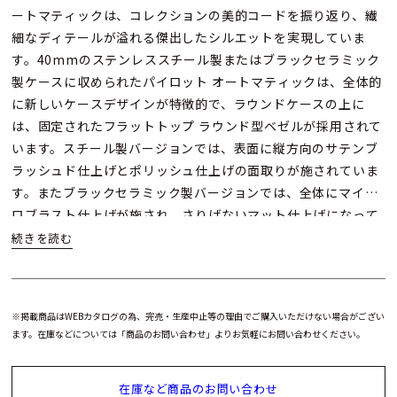
ートマティックは、コレクションの美的コードを振り返り、繊
細なディテールが溢れる傑出したシルエットを実現していま
す。40mmのステンレススチール製またはブラックセラミック
製ケースに収められたパイロット オートマティックは、全体的
に新しいケースデザインが特徴的で、ラウンドケースの上に
は、固定されたフラットトップ ラウンド型ベゼルが採用されて
います。スチール製バージョンでは、表面に縦方向のサテンブ
ラッシュド仕上げとポリッシュ仕上げの面取りが施されていま
す。またブラックセラミック製バージョンでは、全体にマイク
ロブラスト仕上げが施され、さりげないマット仕上げになって
います。パイロットウォッチの特徴である大型リューズは、よ
りモダンで角張ったフォルムとなっていますが、手袋をしたま
までも行いやすい操作性はそのままです。
※掲載商品はWEBカタログの為、完売・生産中止等の理由でご購入いただけない場合がござい
ブラックグルーヴパターン文字盤には横方向の溝が施され、古
ます。在庫などについては「商品のお問い合わせ」よりお気軽にお問い合わせください。
い航空機の機体を構成する波型のメタルシートに似せていま
す。1900年代初頭からゼニスのパイロットウォッチやダッシュ
在庫など商品のお問い合わせ
ボード計器の特徴であり続けるオーバーサイズの夜光アラビア