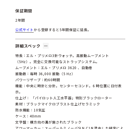
保証期間
2年間
公式サイト
から登録すると5年間保証に延長。
詳細スペック
特長：エル・プリメロ3針ウォッチ。高振動ムーブメント
（5Hz）。完全に交換可能なストラップシステム。
ムーブメント：エル・プリメロ 3620 、自動巻
振動数：毎時 36,000 振動（5 Hz）
パワーリザーブ：約60時間
機能：中央に時針と分針。センターセコンド。6 時位置に日付表
示。
仕上げ： 「パイロット人工水平器」特別ブラックローター
素材：ブラックマイクロブラスト仕上げセラミック
防水機能：10気圧
ケース：40mm
文字盤：横方向の溝が施されたブラック
アワーマーカー：スーパールミノーバSLN C1を塗布した植字によ