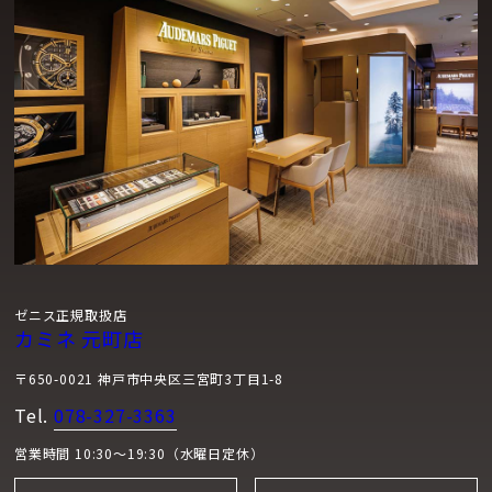
ージョンそれぞれが持つ特性と完璧にマッチしています。ブラ
ックセラミック製バージョンには、パイロットのために新たに
開発されたフォールディングバックルを備えたブラックのさり
げないコーデュラ・エフェクト ラバーストラップと、より実用
的なカーキカラーのコーデュラ・エフェクト ラバーストラップ
が付属しています。スチール製のモデルには、同じブラックの
コーデュラ・エフェクト ラバーストラップが付属しています
が、セカンドストラップはブラウンのカーフスキン製。フライ
トジャケットやグローブ、ハットなど、ヴィンテージ パイロッ
トによく見られる道具を連想させます。ストラップの交換は、
ストラップの裏側に直接組み込まれたクイックリリース機構に
ゼニス正規取扱店
よって簡単に行うことができ、ストラップを固定しているバネ
カミネ 元町店
棒から工具を使わずに簡単に取り外すことができます。
〒650-0021 神戸市中央区三宮町3丁目1-8
Tel.
078-327-3363
営業時間 10:30～19:30（水曜日定休）