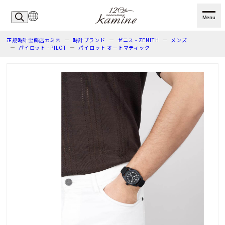
Menu
正規時計宝飾店カミネ
時計ブランド
ゼニス - ZENITH
メンズ
パイロット - PILOT
パイロット オートマティック