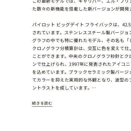
この最新モデルでは、キャリバー、エル・プリメ
た数々の新機能を搭載した新バージョンが開発
パイロット ビッグデイト フライバックは、42
されています。ステンレススチール製バージョン
グラフの中でも特に優れたモデル、その名も「
クロノグラフ分積算計は、交互に色を変えて仕
ことができます。中央のクロノグラフ秒針とク
ンで仕上げられ、1997年に発表されたアイコ
を込めています。ブラックセラミック製バージ
てカラーを抑えた実用的な外観となり、波型の
ントラストを成しています。
性能面では、新しい高振動自動巻クロノグラフキ
ロットに最適な5Hzクロノグラフにビッグデイ
合しています。読みやすさに加えて、パイロット
イズの日付表示は、ビッグデイトの両輪を0.0