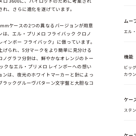
ロ 3600に、パイロットのために考案され
され、さらに進化を遂げています。
ムー
.5mmケースの2つの異なるバージョンが用意
エル・
は、エル・プリメロ フライバック クロノ
レインボー フライバック」に倣っています。
上げられ、5分マークをより簡単に見分ける
機能
ロノグラフ分針は、鮮やかなオレンジのトー
ニックなエル・プリメロ レインボーへの想い
ビッグ
カウ
ョンは、夜光のホワイトマーカーと針によっ
ブラックグルーヴパターン文字盤と大胆なコ
ケー
ャリバー、エル・プリメロ 3652が、パイ
ステ
トとフライバック機能という2つの機能を統
 ビッグデイト フライバックのオーバーサ
3秒以内に進めて安定させる、特許取得済みの
ケー