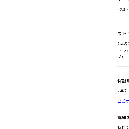
もともと厚い羊革の手袋をはめた飛行士のた
42.5
シュでクロノグラフ機能をゼロにリセットし
し、停止せずに連続した時間を記録すること
器」ローターを搭載したエル・プリメロ クロ
スト
ラミック製パイロット ビッグデイト フライ
エフェクト ラバーが、またスチール製にはブ
2本
ト ラ
ラップとブラウンのレザーストラップが付属し
プ）
リース機構が搭載され、工具を使わずに簡単
保証
たちのスピリットを受け継いだ新しいパイロ
あっても、それを追いかけるよう呼びかけてい
2年間
い、あなたの星をつかむ時ではないでしょう
公式
詳細
特長：