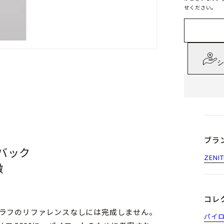
せください。
シ
ブラ
バック
ZENI
徴
コレ
グラフのリファレンスなしには完成しません。
パイ