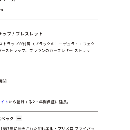
mm
ラップ / ブレスレット
のストラップが付属（ブラックのコーデュラ・エフェク
バーストラップ、ブラウンのカーフレザー ストラッ
期間
サイト
から登録すると5年間保証に延長。
スペック
1997年に発表された初代エル・プリメロ フライバッ