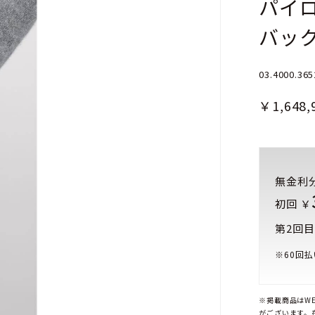
パイロ
バッ
03.4000.365
￥1,648,
無金利
初回 ￥
第2回目
※
60
回払
※掲載商品はW
がございます。