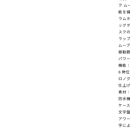
ク 
能を備
ラム
ッグデ
スクの
ラッ
ムーブ
振動数
パワー
機能
6 時
ロノグ
仕上
素材
防水機
ケース
文字
アワー
字に