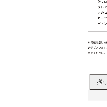
針：S
ブレ
クの
カーフ
ディ
※掲載商品はW
合がございます
わせください。
シ