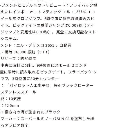
ムーブメントとモデルへのトリビュート：フライバック機
えたレインボー オートマティック エル・プリメロ コ
ホイール式クロノグラフ。6時位置に特許取得済みのビ
イト。ビッグデイトの瞬間ジャンプは0.007秒（ディ
ジャンプと安定性は0.03秒）。完全に交換可能なスト
プシステム。
メント：エル・プリメロ 3652 、自動巻
：毎時 36,000 振動（5 Hz）
リザーブ：約60時間
：中央に時針と分針。9時位置にスモールセコンド
位置に瞬時に読み取れるビッグデイト。フライバック ク
ラフ。3時位置に30分カウンター
げ： 「パイロット人工水平器」特別ブラックローター
：ステンレススチール
能：10気圧
：42.5mm
盤：横方向の溝が施されたブラック
マーカー：スーパールミノーバSLN C1を塗布した植
よるアラビア数字