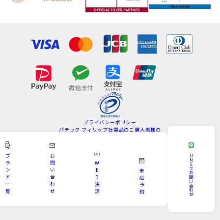
プライバシーポリシー
パテック フィリップ社製品のご購入者様の
情報の取扱いについて
特定商取引法
サイトマップ
ブ
お
LI
N
ラ
問
W
E
Copyright © KAMINE All Rights Reserved.
で
ン
い
E
来
お
ド
合
B
問
店
い
一
わ
決
予
合
わ
覧
せ
済
約
せ