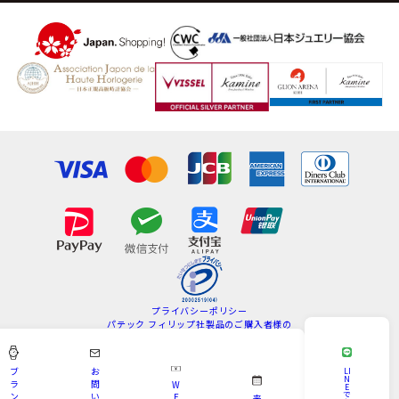
プライバシーポリシー
パテック フィリップ社製品のご購入者様の
情報の取扱いについて
特定商取引法
サイトマップ
ブ
お
LI
N
ラ
問
W
E
Copyright © KAMINE All Rights Reserved.
で
ン
い
E
来