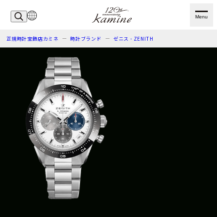
Menu
正規時計宝飾店カミネ
時計ブランド
ゼニス - ZENITH