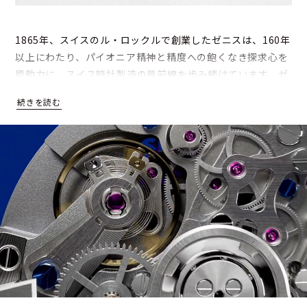
1865年、スイスのル・ロックルで創業したゼニスは、160年
以上にわたり、パイオニア精神と精度への飽くなき探求心を
原動力に、スイス時計製造の最前線を歩み続けています。ゼ
ニスはスイス初の統合型ウォッチマニュファクチュールとし
て、ムーブメントを自社で開発・製造し、時計製造の世界に
絶えず革新をもたらしてきました。その中でも、1969年に
発表した世界初の自動巻クロノグラフムーブメント、エル・
プリメロは、比類なき精度と高振動の性能によって世界にそ
の名を知られています。
ゼニスのタイムピースには、イノベーションと卓越したクラ
フツマンシップに対する情熱が表れています。「クロノマス
ター」は高精度クロノグラフに関するゼニスの優れた技術を
物語り、「デファイ」は技術革新と大胆なデザインの融合を
実現しています。そして、ゼニスと航空界の深い結びつきを
讃える「パイロット」は、個性豊かなデザインが冒険心をか