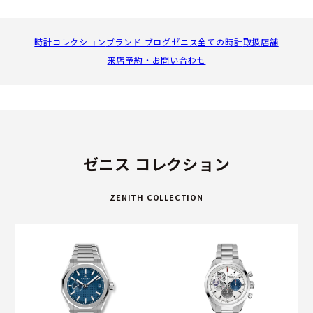
き立てます。
クロノメトリーにおいて、2,333件もの賞という類を見ない
時計コレクション
ブランド ブログ
ゼニス全ての時計
取扱店舗
受賞歴は、ゼニスの精度に対する揺るぎない姿勢と卓越性の
来店予約・お問い合わせ
伝統を示すものです。その中で、数多くの賞を受賞したキャ
リバー135は、最新の技術と素材を取り入れて現代的に再設
計され、新コレクション「G.F.J.」で鼓動を刻みます。
ゼニスのタイムピースはその歴史を通じて、英仏海峡の歴史
的横断飛行を成功させたルイ・ブレリオから、成層圏からの
ゼニス コレクション
記録的なフリーフォールを達成したフェリックス・バウムガ
ートナーに至るまで、大志を抱いて偉業を成し遂げた人々と
ZENITH COLLECTION
共に歩んできました。この大胆な精神を原動力に、メゾンは
スイス時計製造の未来を書き換えています。
卓越性と革新、そしてその使命を追求してきた160年の歴史
を讃えながら、ゼニスは常にスイスの時計製造界をリード
し、既存のルールにとらわれることなく高みを目指す人々に
勇気を与えています。