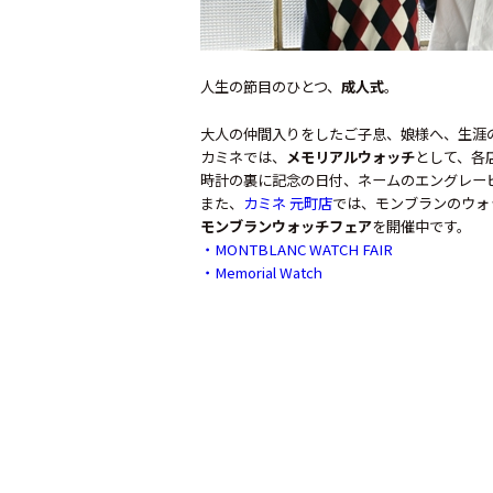
人生の節目のひとつ、
成人式
。
大人の仲間入りをしたご子息、娘様へ、生涯
カミネでは、
メモリアルウォッチ
として、各
時計の裏に記念の日付、ネームのエングレー
また、
カミネ 元町店
では、モンブランのウォ
モンブランウォッチフェア
を開催中です。
・MONTBLANC WATCH FAIR
・Memorial Watch