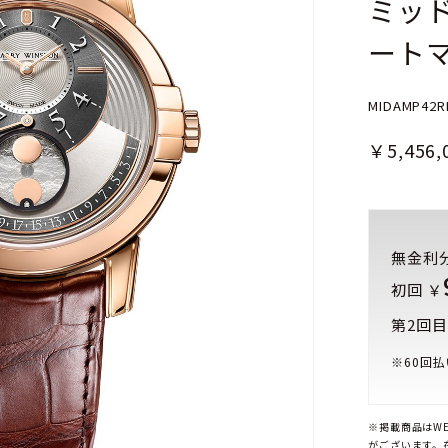
ミッド
ートマ
MIDAMP42R
￥5,456,
無金利
初回 ￥
第2回目
※
60
回払
※掲載商品はW
がございます。