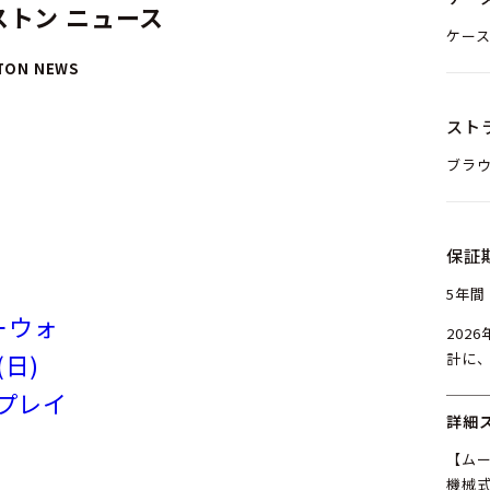
トン ニュース
ケース
TON NEWS
スト
ブラウ
保証
5年間
ーウォ
202
(日)
計に
ンプレイ
詳細
【ム
機械