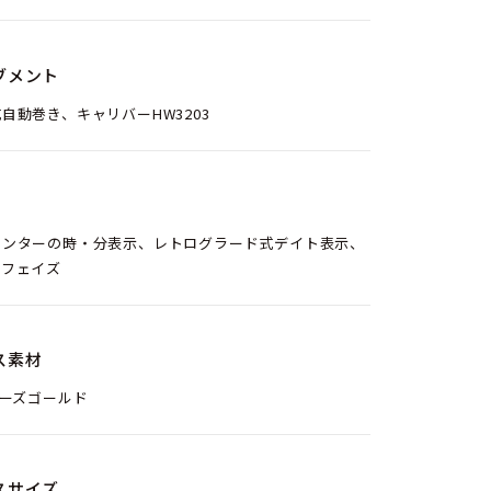
ブメント
自動巻き、キャリバーHW3203
センターの時・分表示、レトログラード式デイト表示、
ンフェイズ
ス素材
ローズゴールド
スサイズ