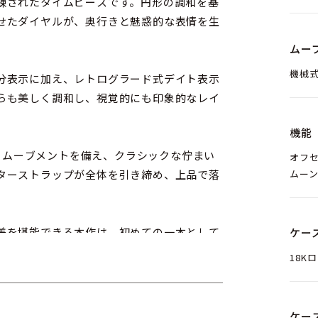
練されたタイムピースです。円形の調和を基
せたダイヤルが、奥行きと魅惑的な表情を生
ムー
機械式
分表示に加え、レトログラード式デイト表示
らも美しく調和し、視覚的にも印象的なレイ
機能
巻きムーブメントを備え、クラシックな佇まい
オフ
ムー
ターストラップが全体を引き締め、上品で落
美を堪能できる本作は、初めての一本として
ケー
レスな魅力を備えたモデルです。
18K
ケー