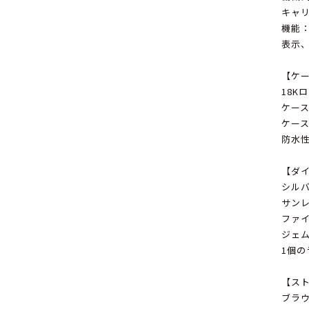
キャリ
機能
表示
【ケ
18K
ケース
ケー
防水性
【ダ
シル
サン
ファ
ジェ
1個
【ス
ブラウ