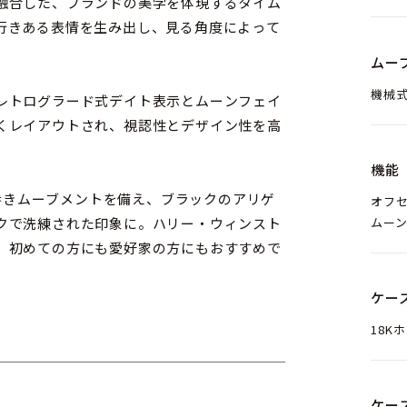
融合した、ブランドの美学を体現するタイム
行きある表情を生み出し、見る角度によって
ムー
機械式
レトログラード式デイト表示とムーンフェイ
くレイアウトされ、視認性とデザイン性を高
機能
動巻きムーブメントを備え、ブラックのアリゲ
オフ
ムー
クで洗練された印象に。ハリー・ウィンスト
、初めての方にも愛好家の方にもおすすめで
ケー
18K
ケー