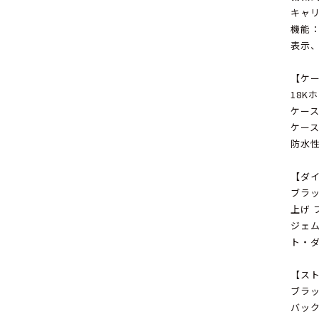
キャリ
機能
表示
【ケ
18K
ケース
ケー
防水性
【ダ
ブラ
上げ 
ジェ
ト・
【ス
ブラッ
バック