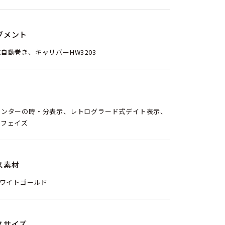
ブメント
自動巻き、キャリバーHW3203
センターの時・分表示、レトログラード式デイト表示、
ンフェイズ
ス素材
ホワイトゴールド
スサイズ