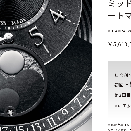
ミッド
ートマ
MIDAMP42
￥5,610,
無金利
初回 ￥
第2回目
※
60
回払
※掲載商品はW
がございます。