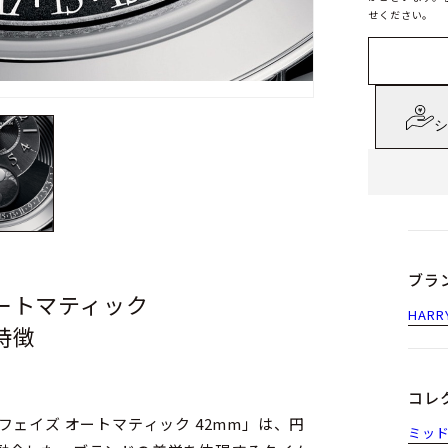
せください。
シ
ブラ
オートマティック
HAR
の特徴
コレ
ェイズ オートマティック 42mm」は、円
ミッ