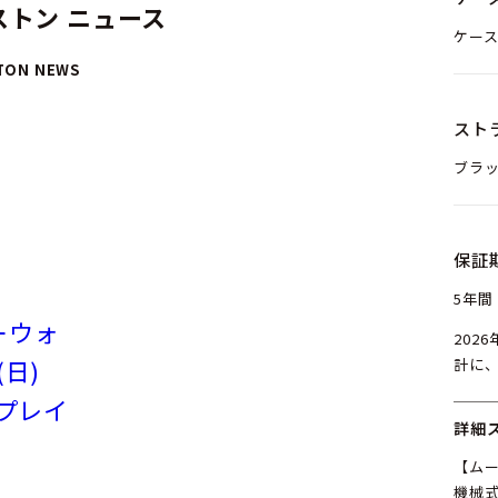
トン ニュース
ケース
TON NEWS
スト
ブラッ
保証
5年間
ーウォ
202
(日)
計に
ンプレイ
詳細
【ム
機械