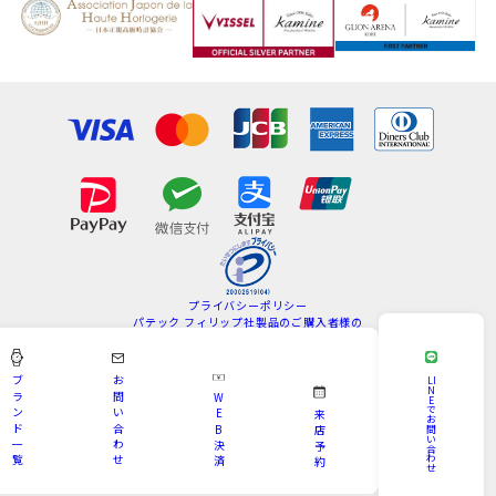
プライバシーポリシー
パテック フィリップ社製品のご購入者様の
情報の取扱いについて
特定商取引法
サイトマップ
ブ
お
LI
N
ラ
問
W
E
Copyright © KAMINE All Rights Reserved.
で
ン
い
E
来
お
ド
合
B
問
店
い
一
わ
決
予
合
わ
覧
せ
済
約
せ