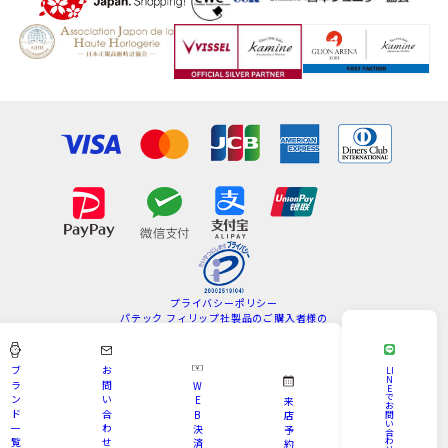
プライバシーポリシー
パテック フィリップ社製品のご購入者様の
情報の取扱いについて
特定商取引法
サイトマップ
ブ
お
LI
N
ラ
問
W
E
Copyright © KAMINE All Rights Reserved.
で
ン
い
E
来
お
ド
合
B
問
店
い
一
わ
決
予
合
わ
覧
せ
済
約