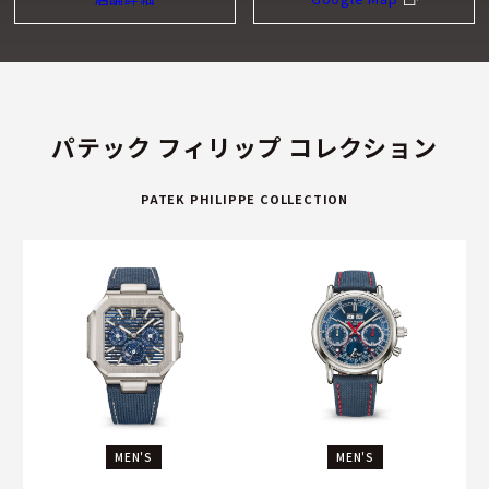
るために必要な素材研究の分野で先端的な地位を保持するた
めに努力を傾注しています。
独立の力
パテック フィリップは、その独立性を維持するため努力を惜
パテック フィリップ コレクション
しみません。その結果、将来への投資と製造設備の拡充は、
自社の力を活用して行っています。プラン・レ・ワット本社
PATEK PHILIPPE COLLECTION
工房とその付属建物、エクスクルーシブなジュネーブ、パ
リ、ロンドン・サロン、パテック フィリップ・ミュージア
ム、ジュラ地方の付属工房などの大規模プロジェクトは、す
べて自己資本により遂行されています。パテック フィリップ
は、成功への鍵である自主独立の道を今後も追究していく決
意です。
MEN'S
MEN'S