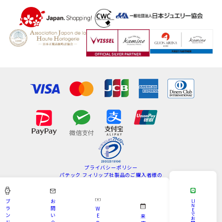
プライバシーポリシー
パテック フィリップ社製品のご購入者様の
情報の取扱いについて
特定商取引法
サイトマップ
ブ
お
LI
N
ラ
問
W
E
Copyright © KAMINE All Rights Reserved.
で
ン
い
E
来
お