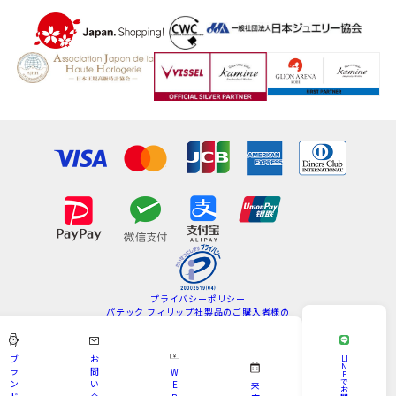
プライバシーポリシー
パテック フィリップ社製品のご購入者様の
情報の取扱いについて
特定商取引法
サイトマップ
ブ
お
LI
N
ラ
問
W
E
Copyright © KAMINE All Rights Reserved.
で
ン
い
E
来
お