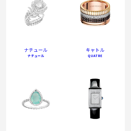
ナチュール
キャトル
ナチュール
QUATRE