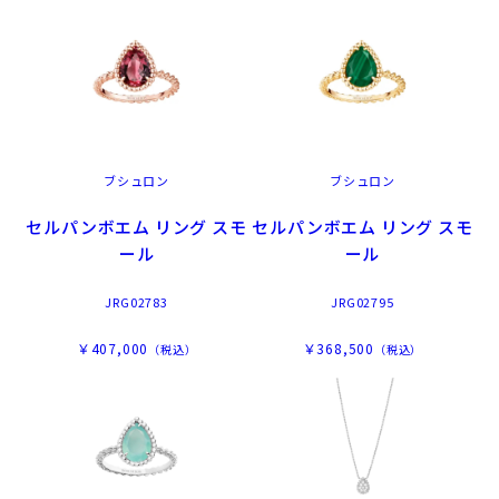
ブシュロン
ブシュロン
セルパンボエム リング スモ
セルパンボエム リング スモ
ール
ール
JRG02783
JRG02795
￥407,000
￥368,500
（税込）
（税込）