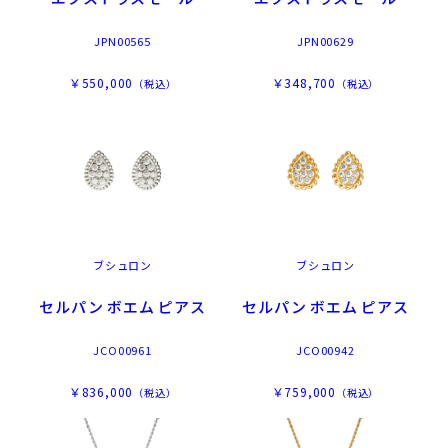
JPN00565
JPN00629
￥550,000
￥348,700
（税込）
（税込）
ブシュロン
ブシュロン
セルパン ボエム ピアス
セルパン ボエム ピアス
JCO00961
JCO00942
￥836,000
￥759,000
（税込）
（税込）