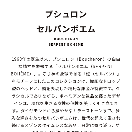
ブシュロン
セルパンボエム
BOUCHERON
SERPENT BOHÈME
1968年の誕生以来、ブシュロン（Boucheron）の自由
な精神を象徴する「セルパンボエム（SERPENT
BOHÈME）」。守り神の象徴である「蛇（セルパン）」
をモチーフにしたこのコレクションは、繊細なドロップ
型のヘッドと、鱗を表現した精巧な彫金が特徴です。ク
ラシカルでありながら、ボヘミアンな気品を纏ったデザ
インは、現代を生きる女性の個性を美しく引き立てま
す。ダイヤモンドから鮮やかなカラーストーンまで、多
彩な輝きを放つセルパンボエムは、世代を超えて愛され
続けるメゾンのタイムレスな名品。日常に寄り添う、究