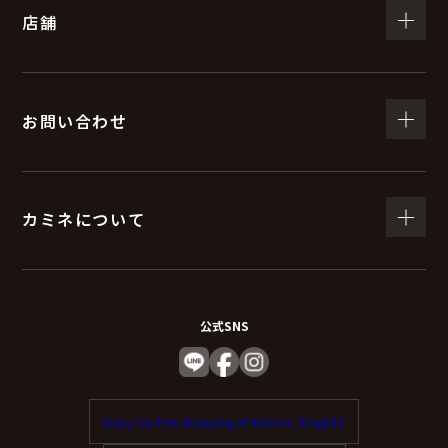
店舗
お問い合わせ
カミネについて
公式SNS
Enjoy tax-free shopping at Kamine. (English)