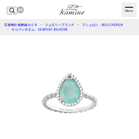
Menu
正規時計宝飾店カミネ
ジュエリーブランド
ブシュロン - BOUCHERON
セルパンボエム - SERPENT BOHÈME