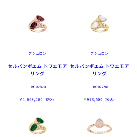
ブシュロン
ブシュロン
セルパンボエム トワエモア
セルパンボエム トワエモア
リング
リング
JRG02824
JRG02798
￥1,069,200
￥973,500
（税込）
（税込）