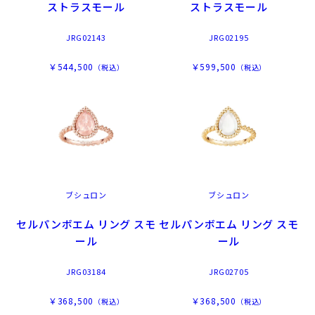
ストラスモール
ストラスモール
JRG02143
JRG02195
￥544,500
￥599,500
（税込）
（税込）
ブシュロン
ブシュロン
セルパンボエム リング スモ
セルパンボエム リング スモ
ール
ール
JRG03184
JRG02705
￥368,500
￥368,500
（税込）
（税込）