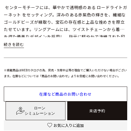
センターモチーフには、華やかで透明感のある ロードライトガ
ーネット をセッティング。深みのある赤紫色の輝きを、繊細な
ゴールドビーズが縁取り、宝石の存在感と上品な煌めきを際立
たせています。リングアームには、ツイストチェーンから着想
を得た優美なデザインを採用し、指元に軽やかで洗練された印
象をもたらします。
一見繊細でありながら、細部にまで息づくのはブシュロンが誇
る高度なジュエリー制作技術。スモールサイズならではのバラ
※掲載商品はWEBカタログの為、完売・生産中止等の理由でご購入いただけない場合がござい
ンスの取れたボリューム感は、日常使いはもちろん、重ね着け
ます。在庫などについては「商品のお問い合わせ」よりお気軽にお問い合わせください。
にも最適です。
在庫など商品のお問い合わせ
ブシュロン セルパンボエム リング スモールは、初めてブシュ
ロンのジュエリーを選ぶ方にも、ブランドの美学とクラフツマ
ローン
ンシップを実感していただける一本。指先にさりげない個性と
来店予約
シミュレーション
エレガンスを添える、タイムレスなリングです。
お気に入りに追加