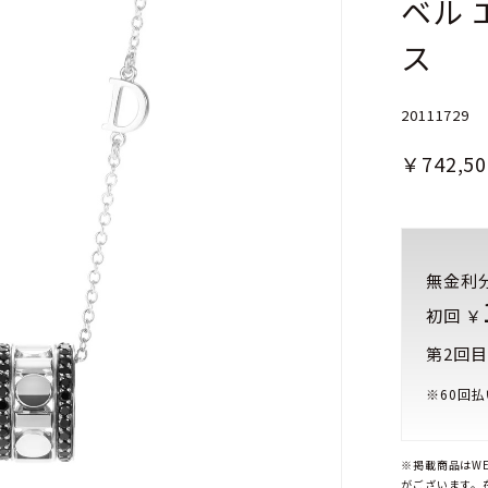
ベル 
ス
20111729
￥742,50
無金利
初回 ￥
第2回目
※
60
回払
※掲載商品はW
がございます。