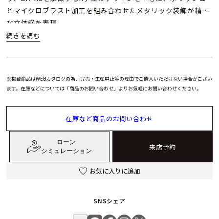
とマイクロブラスト加工を組み合わせたメタリック装飾が精巧
な立体感を表現。
インデックスや針にはスーパールミノバが施され、暗所でも優
れた視認性を実現しています。
※掲載商品はWEBカタログの為、完売・生産中止等の理由でご購入いただけない場合がござい
さらに、ベゼルリングと構造コラムに採用されたブルーアルミ
ます。在庫などについては「商品のお問い合わせ」よりお気軽にお問い合わせください。
ニウムは、宇宙開発を想起させるディテールとして特別な個性
を際立たせています。
在庫など商品のお問い合わせ
ベル＆ロスが誇る“四角の中に丸”のシグネチャーデザインは、
ローン
ポリッシュとサテンの繊細な仕上げによって一層際立ち、ケー
来店予約
シミュレーション
スやダイヤルと調和する特別設計のストラップが全体の完成度
を高めています。
お気に入りに追加
BR-X3 ブルー スティールは、先進素材と革新的デザインを融
SNSシェア
合させ、テクニカルでありながらエレガントな美学を求める時
計愛好家にふさわしいモデル。未来志向の個性を纏うこのタイ