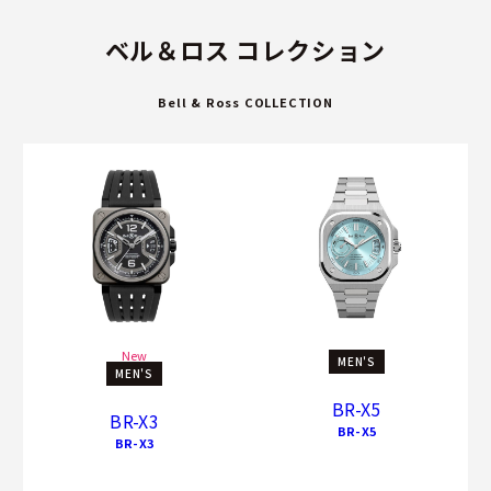
ベル＆ロス コレクション
Bell & Ross COLLECTION
New
MEN'S
MEN'S
BR-X5
BR-X3
BR-X5
BR-X3