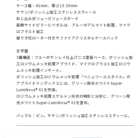
ケース幅：41mm、厚さ13.30mm
サテン/ポリッシュ加工ステンレススティール
ねじ込み式リューズリューズガード
装飾サイドピラーとベゼルは、ブルーのアルマイト処理、マイク
ロブラスト加工
振り子式ローター付きサファイアクリスタルケースバック
文字盤
3層構造：ブルーのサンレイ仕上げニス塗装ベース、ポリッシュ加
工ロジウムメッキ処理アプライド、マイクロブラスト加工ロジウ
ムメッキ処理インサート。
ポリッシュ加工ロジウムメッキ処理「ベニュワールスタイル」の
アプライドインデックスには、グリーン発光ホワイトSuper-
LumiNova® X1を充填。
ロジウムメッキ処理スケルトン形状の時針と分針に、グリーン発
光ホワイトSuper-LumiNova® X1を塗布。
バックル：ピン。サテン/ポリッシュ加工ステンレススティール。