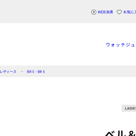
WEB決済
お気に
ウォッチ
ジュ
レディース
BR S - BR S
LADIE
ベル