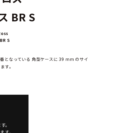
 BR S
Ross
 BR S
定番となっている 角型ケースに 39 mm のサイ
します。
ます。
ます。