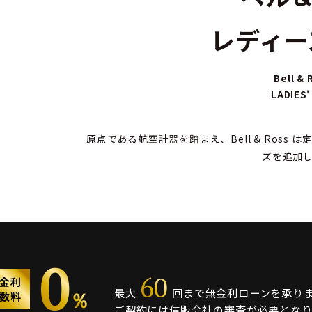
レディース
Bell & 
LADIES'
原点である航空計器を踏まえ、Bell & Ross は
ズを追加
0
60
金利
最大
回まで無金利ローンを承り
％
数料
ご契約には信販会社の審査が必要となり