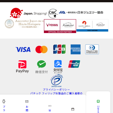
プライバシーポリシー
パテック フィリップ社製品のご購入者様の
情報の取扱いについて
特定商取引法
サイトマップ
ブ
お
LI
N
ラ
問
W
E
Copyright © KAMINE All Rights Reserved.