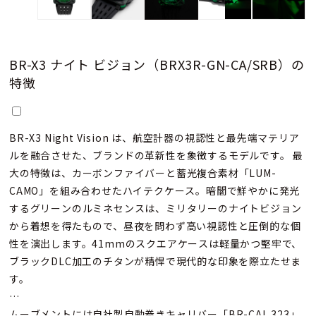
BR-X3 ナイト ビジョン（BRX3R-GN-CA/SRB）の
特徴
BR-X3 Night Vision は、航空計器の視認性と最先端マテリア
ルを融合させた、ブランドの革新性を象徴するモデルです。 最
大の特徴は、カーボンファイバーと蓄光複合素材「LUM-
CAMO」を組み合わせたハイテクケース。暗闇で鮮やかに発光
するグリーンのルミネセンスは、ミリタリーのナイトビジョン
から着想を得たもので、昼夜を問わず高い視認性と圧倒的な個
性を演出します。41mmのスクエアケースは軽量かつ堅牢で、
ブラックDLC加工のチタンが精悍で現代的な印象を際立たせま
す。
ムーブメントには自社製自動巻きキャリバー「BR-CAL.323」