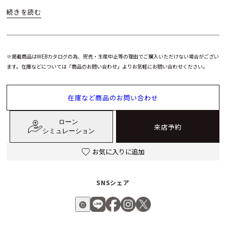
を搭載し、約70時間のパワーリザーブを確保。高精度と信頼性
を兼ね備え、実用面でも妥協はありません。さらに世界限定
250本という希少性も所有する歓びを高めます。
※掲載商品はWEBカタログの為、完売・生産中止等の理由でご購入いただけない場合がござい
ベル＆ロス BR-X3 Night Vision は、テクノロジー、デザイ
ます。在庫などについては「商品のお問い合わせ」よりお気軽にお問い合わせください。
ン、そして限定性を兼ね備えた一本。初めてベル＆ロスを検討
する方にも、ブランドの世界観を深く理解する愛好家にも強く
在庫など商品のお問い合わせ
響く、次世代のラグジュアリースポーツウォッチです。
ローン
来店予約
シミュレーション
お気に入りに追加
SNSシェア