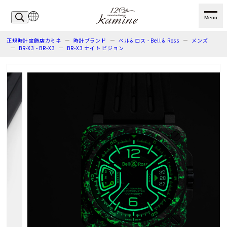
Menu
正規時計宝飾店カミネ
時計ブランド
ベル＆ロス - Bell & Ross
メンズ
BR-X3 - BR-X3
BR-X3 ナイト ビジョン