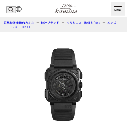
Menu
正規時計宝飾店カミネ
時計ブランド
ベル＆ロス - Bell & Ross
メンズ
BR-X1 - BR-X1