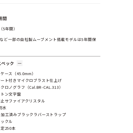
期間
（5年間）
X5など一部の自社製ムーブメント搭載モデルは5年間保
スペック
ケース（45.0mm）
サート付きマイクロブラスト仕上げ
クロノグラフ（Cal.BR-CAL.313）
ルトン文字盤
防止サファイアクリスタル
M防水
チ加工済みブラックラバーストラップ
バックル
定250本