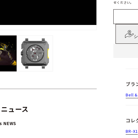
せください。
シ
ブラ
Bell
 ニュース
コレ
ss NEWS
BR-X1