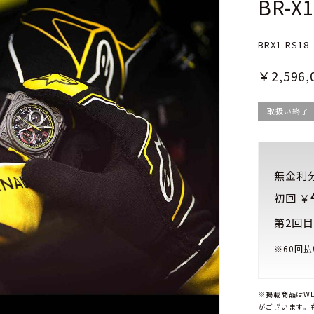
BR-X1
BRX1-RS18
￥2,596,
取扱い終了
無金利
初回 ￥
第2回目
※
60
回払
※掲載商品はW
がございます。