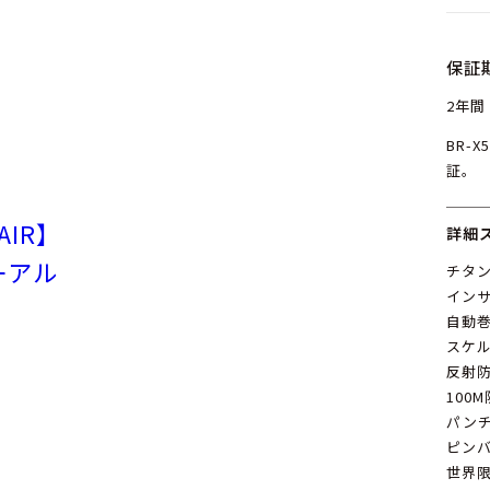
保証
2年間
BR-
証。
FAIR】
詳細
ーアル
チタン
イン
自動巻
スケ
反射
100
パン
ピン
世界限