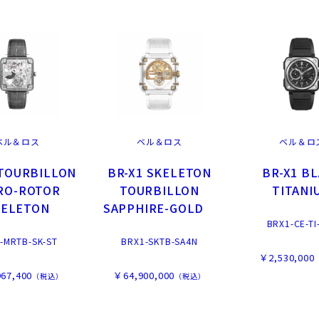
ベル＆ロス
ベル＆ロス
ベル＆ロ
 TOURBILLON
BR-X1 SKELETON
BR-X1 B
RO-ROTOR
TOURBILLON
TITANI
KELETON
SAPPHIRE-GOLD
BRX1-CE-TI
-MRTB-SK-ST
BRX1-SKTB-SA4N
￥2,530,000
67,400
￥64,900,000
（税込）
（税込）