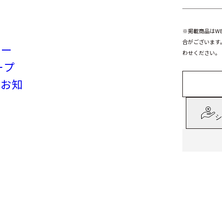
※掲載商品はW
合がございます
リー
わせください。
ープ
のお知
シ