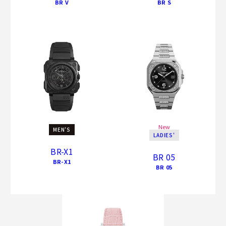
BR V
BR S
New
MEN'S
LADIES'
BR-X1
BR 05
BR-X1
BR 05