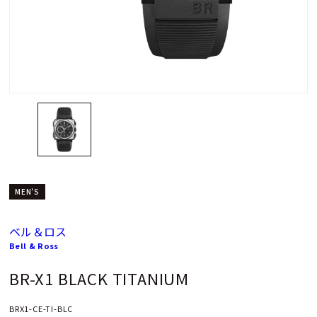
MEN'S
ベル＆ロス
Bell & Ross
BR-X1 BLACK TITANIUM
BRX1-CE-TI-BLC