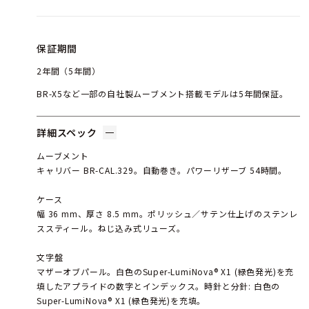
保証期間
2年間（5年間）
BR-X5など一部の自社製ムーブメント搭載モデルは5年間保証。
詳細スペック
ムーブメント
キャリバー BR-CAL.329。自動巻き。パワーリザーブ 54時間。
ケース
幅 36 mm、厚さ 8.5 mm。ポリッシュ／サテン仕上げのステンレ
ススティール。ねじ込み式リューズ。
文字盤
マザーオブパール。白色のSuper-LumiNova® X1 (緑色発光)を充
填したアプライドの数字とインデックス。時針と分針: 白色の
Super-LumiNova® X1 (緑色発光)を充填。