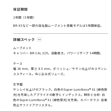
保証期間
2年間（5年間）
BR-X5など一部の自社製ムーブメント搭載モデルは5年間保証。
詳細スペック
ムーブメント
キャリバー BR-CAL.329。自動巻き。パワーリザーブ 54時間。
ケース
幅 36 mm、厚さ 8.5 mm。ポリッシュ／サテン仕上げのステンレ
ススティール。ねじ込み式リューズ。
文字盤
サンレイ仕上げのブラック。白色のSuper-LumiNova® X1 (緑色発
光)を充填したアプライドの数字とインデックス。時針と分針: 白
色のSuper-LumiNova® X1 (緑色発光)を充填。カバーガラス: 反射
防止サファイアクリスタル。