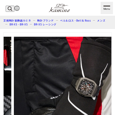
Menu
正規時計宝飾店カミネ
時計ブランド
ベル＆ロス - Bell & Ross
メンズ
BR-X5 - BR-X5
BR-X5 レーシング