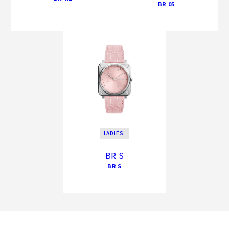
BR 05
LADIES'
BR S
BR S