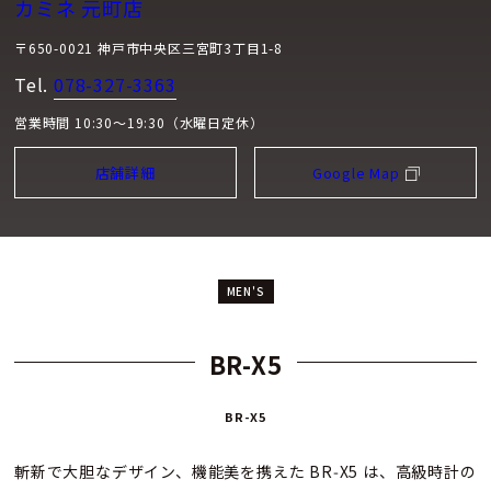
カミネ 元町店
〒650-0021 神戸市中央区三宮町3丁目1-8
Tel.
078-327-3363
営業時間 10:30～19:30（水曜日定休）
店舗詳細
Google Map
MEN'S
BR-X5
BR-X5
斬新で大胆なデザイン、機能美を携えた BR‑X5 は、高級時計の