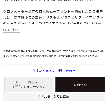
クロノメーター認定の自社製ムーブメントを搭載したこのモデ
ルは、文字盤中央の着色クリスタルガラスとサファイアガラス
のケースバックから、COSC認定のキャリバーBR-CAL.323を
鑑賞することが可能です。さらに、70時間のパワーリザーブイ
ンジケーターは燃料計を思わせるデザインで、「ベル&ロス」
のBR-X5 Racingのスポーティーな魅力を引き立てています。
※掲載商品はWEBカタログの為、完売・生産中止等の理由でご購入いただけない場合がござい
また、41mmのケースは複数の要素を組み合わせた構造で、軽
ます。在庫などについては「商品のお問い合わせ」よりお気軽にお問い合わせください。
量でありながら耐久性も確保。「ベル&ロス」のBR-X5は、自
社製ムーブメントと5年保証が付帯されており、長年の研究と
在庫など商品のお問い合わせ
開発の成果が詰まっています。
ローン
来店予約
シミュレーション
お気に入りに追加