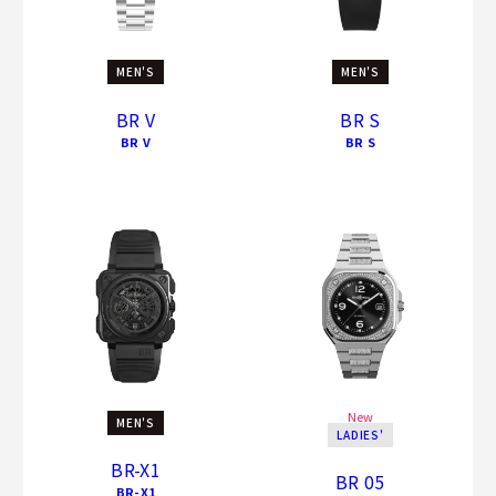
MEN'S
MEN'S
BR V
BR S
BR V
BR S
New
MEN'S
LADIES'
BR-X1
BR 05
BR-X1