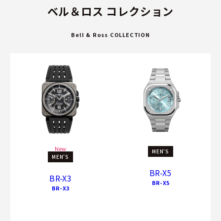
ベル＆ロス コレクション
Bell & Ross COLLECTION
New
MEN'S
MEN'S
BR-X5
BR-X3
BR-X5
BR-X3