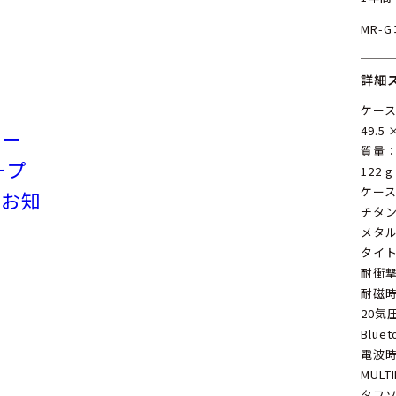
MR-
詳細
ケー
49.5 
リー
質量
ープ
122 g
ケー
のお知
チタ
メタ
タイ
耐衝
耐磁時
20気
Blu
電波
MULT
タフ