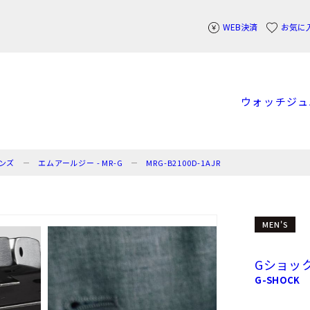
WEB決済
お気に
ウォッチ
ジュ
ンズ
エムアールジー - MR-G
MRG-B2100D-1AJR
MEN'S
Gショッ
G-SHOCK