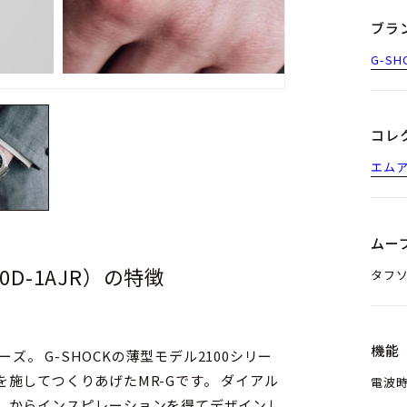
ブラ
G-SH
コレ
エム
ムー
100D-1AJR）の特徴
タフ
機能
2100シリー
つくりあげたMR-Gです。 ダイアル
電波時
」からインスピレーションを得てデザインし