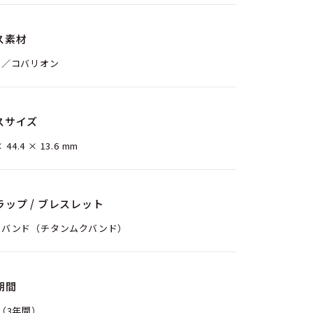
ス素材
ン／コバリオン
スサイズ
× 44.4 × 13.6 mm
ラップ / ブレスレット
ルバンド（チタンムクバンド）
期間
（3年間）