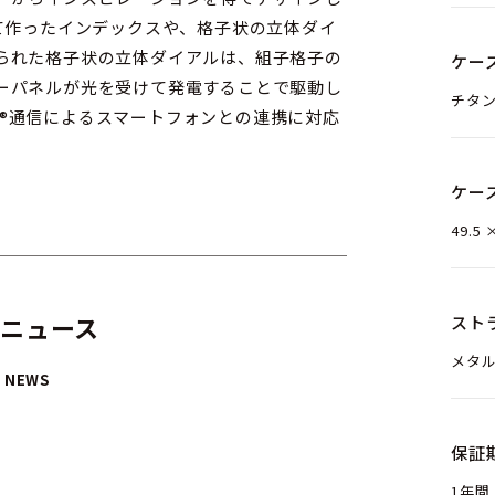
て作ったインデックスや、格子状の立体ダイ
られた格子状の立体ダイアルは、組子格子の
ケー
ーパネルが光を受けて発電することで駆動し
チタ
ケー
49.5 
 ニュース
スト
メタ
 NEWS
保証
1年間