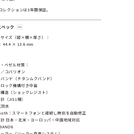
Gコレクションは3年間保証。
スペック
スサイズ（縦×横×厚さ）：
× 44.4 × 13.6 mm
：
ス・ベゼル材質：
ン／コバリオン
ルバンド（チタンムクバンド）
トロック機構付き中留
撃構造（ショックレジスト）
計（JIS1種）
圧防水
etooth：スマートフォンと接続し時刻を自動修正
時計 日本・北米・ヨーロッパ・中国地域対応
IBAND6
ソーラー（ソーラー充電システム）