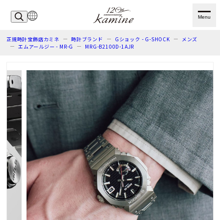
Menu
正規時計宝飾店カミネ
時計ブランド
Gショック - G-SHOCK
メンズ
エムアールジー - MR-G
MRG-B2100D-1AJR