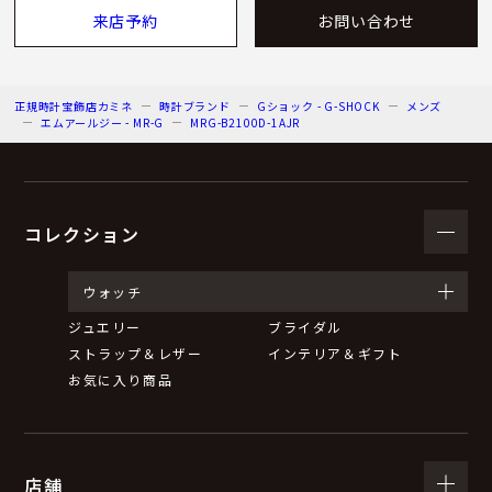
来店予約
お問い合わせ
正規時計宝飾店カミネ
時計ブランド
Gショック - G-SHOCK
メンズ
エムアールジー - MR-G
MRG-B2100D-1AJR
コレクション
ウォッチ
ジュエリー
ブライダル
ストラップ＆レザー
インテリア＆ギフト
お気に入り商品
店舗