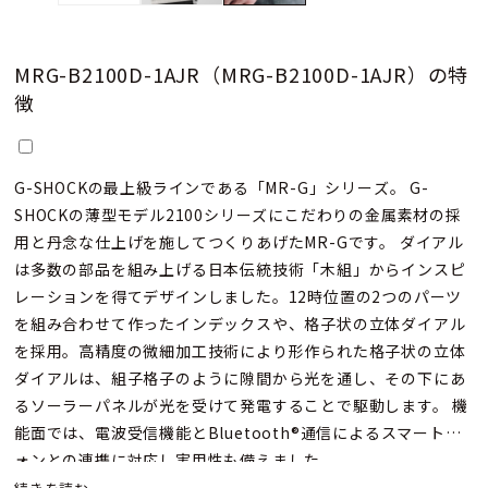
MRG-B2100D-1AJR（MRG-B2100D-1AJR）の特
徴
G-SHOCKの最上級ラインである「MR-G」シリーズ。 G-
SHOCKの薄型モデル2100シリーズにこだわりの金属素材の採
用と丹念な仕上げを施してつくりあげたMR-Gです。 ダイアル
は多数の部品を組み上げる日本伝統技術「木組」からインスピ
レーションを得てデザインしました。12時位置の2つのパーツ
を組み合わせて作ったインデックスや、格子状の立体ダイアル
を採用。高精度の微細加工技術により形作られた格子状の立体
ダイアルは、組子格子のように隙間から光を通し、その下にあ
るソーラーパネルが光を受けて発電することで駆動します。 機
能面では、電波受信機能とBluetooth®通信によるスマートフ
ォンとの連携に対応し実用性も備えました。