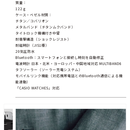
質量：
122 g
ケース・ベゼル材質：
チタン／コバリオン
メタルバンド（チタンムクバンド）
タイトロック機構付き中留
耐衝撃構造（ショックレジスト）
耐磁時計（JIS1種）
20気圧防水
Bluetooth：スマートフォンと接続し時刻を自動修正
電波時計 日本・北米・ヨーロッパ・中国地域対応 MULTIBAND6
タフソーラー（ソーラー充電システム）
モバイルリンク機能（対応携帯電話とのBluetooth通信による機
能連動）
「CASIO WATCHES」対応