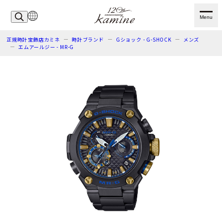
Menu
正規時計宝飾店カミネ
時計ブランド
Gショック - G-SHOCK
メンズ
エムアールジー - MR-G