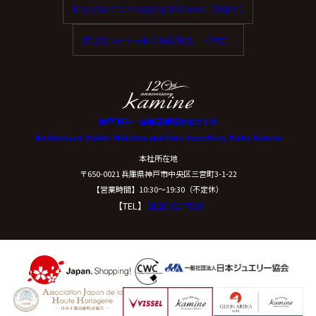
Enjoy tax-free shopping at Kamine. (English)
歡迎在 Kamine 享受免稅購物。（中文）
神戸 時計・宝飾正規販売店カミネ
Authorized Dealer Watches and Fine Jewellery, Kobe Kamine
本社所在地
〒650-0021 兵庫県神戸市中央区三宮町3-1-22
【営業時間】10:30〜19:30（不定休）
【TEL】
0120-02-7039