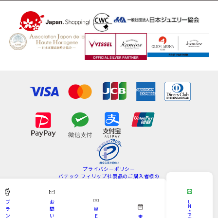
プライバシーポリシー
パテック フィリップ社製品のご購入者様の
情報の取扱いについて
特定商取引法
サイトマップ
ブ
お
LI
N
ラ
問
W
E
Copyright © KAMINE All Rights Reserved.
で
ン
い
E
来