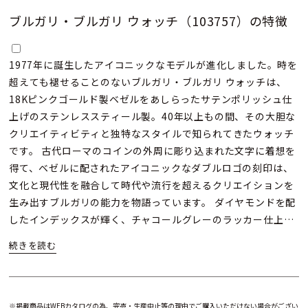
ブルガリ・ブルガリ ウォッチ（103757）の特徴
1977年に誕生したアイコニックなモデルが進化しました。時を
超えても褪せることのないブルガリ・ブルガリ ウォッチは、
18Kピンクゴールド製ベゼルをあしらったサテンポリッシュ仕
上げのステンレススティール製。40年以上もの間、その大胆な
クリエイティビティと独特なスタイルで知られてきたウォッチ
です。 古代ローマのコインの外周に彫り込まれた文字に着想を
得て、ベゼルに配されたアイコニックなダブルロゴの刻印は、
文化と現代性を融合して時代や流行を超えるクリエイションを
生み出すブルガリの能力を物語っています。 ダイヤモンドを配
したインデックスが輝く、チャコールグレーのラッカー仕上げ
のダイアルが、上品なコントラストを描きます。
※掲載商品はWEBカタログの為、完売・生産中止等の理由でご購入いただけない場合がござい