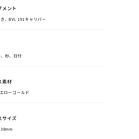
ブメント
き、BVL 191キャリバー
分、秒、日付
ス素材
イエローゴールド
スサイズ
38mm