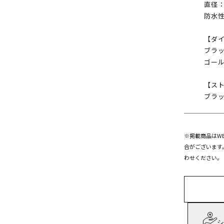
直径：
防水性
【ダ
ブラ
ゴー
【ス
ブラ
※掲載商品はW
合がございます
わせください。
シ