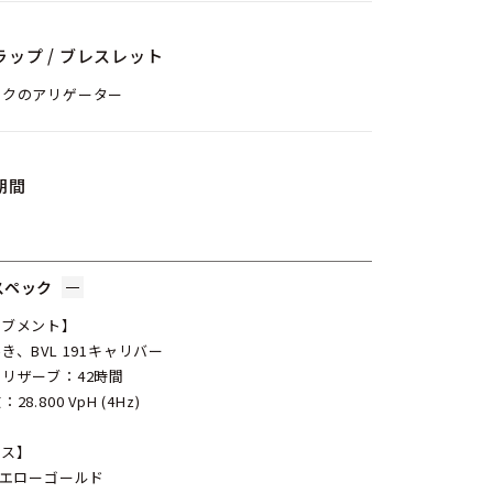
ラップ / ブレスレット
ックのアリゲーター
期間
スペック
ーブメント】
き、BVL 191キャリバー
リザーブ：42時間
28.800 VpH (4Hz)
ース】
イエローゴールド