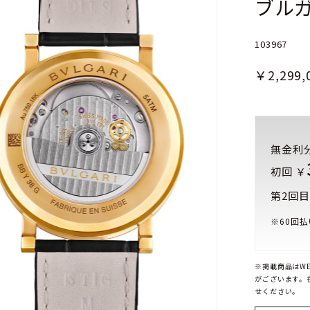
ブルガ
103967
￥2,299,
無金利
初回 ￥
第2回目
※
60
回払
※掲載商品はW
がございます。
せください。