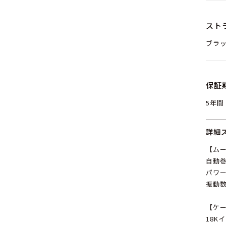
スト
ブラ
保証
5年間
詳細
【ム
自動巻
パワー
振動数：
【ケ
18K