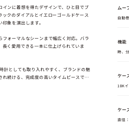
コインに着想を得たデザインで、ひと目でブ
ムー
ラックのダイアルとイエローゴールドケース
自動巻
い印象を演出します。
らフォーマルなシーンまで幅広く対応。バラ
機能
、長く愛用できる一本に仕上げられていま
時、
級時計としても取り入れやすく、ブランドの魅
ケー
され続ける、完成度の高いタイムピースで
18K
ケー
直径：