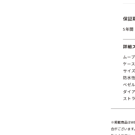
保証
5年間
詳細
ムー
ケース
サイズ
防水性
ベゼル
ダイア
ストラ
※掲載商品はW
合がございます