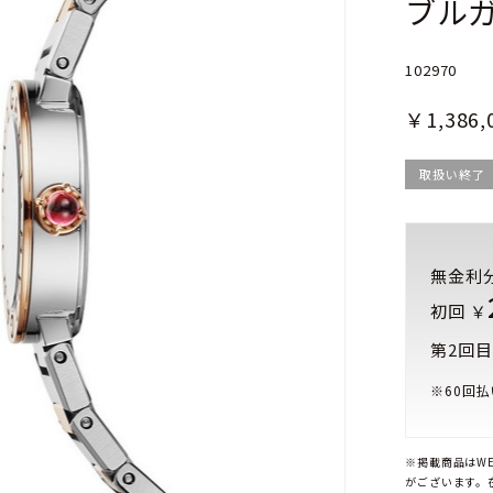
ブル
102970
￥1,386,
取扱い終了
無金利
初回 ￥
第2回目
※
60
回払
※掲載商品はW
がございます。