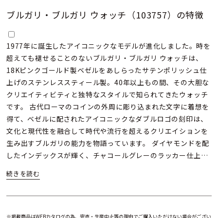
ブルガリ・ブルガリ ウォッチ（103757）の特徴
1977年に誕生したアイコニックなモデルが進化しました。時を
超えても褪せることのないブルガリ・ブルガリ ウォッチは、
18Kピンクゴールド製ベゼルをあしらったサテンポリッシュ仕
上げのステンレススティール製。40年以上もの間、その大胆な
クリエイティビティと独特なスタイルで知られてきたウォッチ
です。 古代ローマのコインの外周に彫り込まれた文字に着想を
得て、ベゼルに配されたアイコニックなダブルロゴの刻印は、
文化と現代性を融合して時代や流行を超えるクリエイションを
生み出すブルガリの能力を物語っています。 ダイヤモンドを配
したインデックスが輝く、チャコールグレーのラッカー仕上げ
のダイアルが、上品なコントラストを描きます。
※掲載商品はWEBカタログの為、完売・生産中止等の理由でご購入いただけない場合がござい