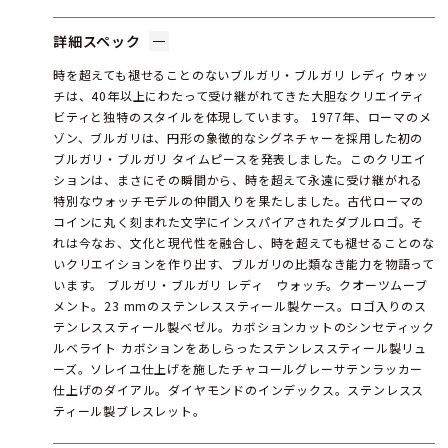
詳細スペック
時を超えても褪せることのないブルガリ・ブルガリ レディ ウォッ
チは、40年以上にわたって受け継がれてきた大胆なクリエイティ
ビティと独特のスタイルを体現しています。 1977年、ローマのメ
ゾン、ブルガリは、円形の象徴的なシグネチャーを採用した初の
ブルガリ・ブルガリ タイムピースを発表しました。このクリエイ
ションは、まさにその瞬間から、時を超えて永遠に受け継がれる
特別なウォッチモデルの仲間入りを果たしました。古代ローマの
コインに丸く刻まれた文字にインスパイアされたダブルロゴ。そ
れは今なお、文化と現代性を融合し、時を超えても褪せることのな
いクリエイションを作り出す、ブルガリの比類なき能力を物語って
います。 ブルガリ・ブルガリ レディ ウォッチ。クオーツムーブ
メント。23 mmのステンレススティール製ケース。ロゴ入りのス
テンレススティール製ベゼル。カボションカットのシンセティック
ルベライト カボションをあしらったステンレススティール製リュ
ーズ。ソレイユ仕上げを施したチャコールグレーサテンラッカー
仕上げのダイアル。ダイヤモンドのインデックス。ステンレスス
ティール製ブレスレット。