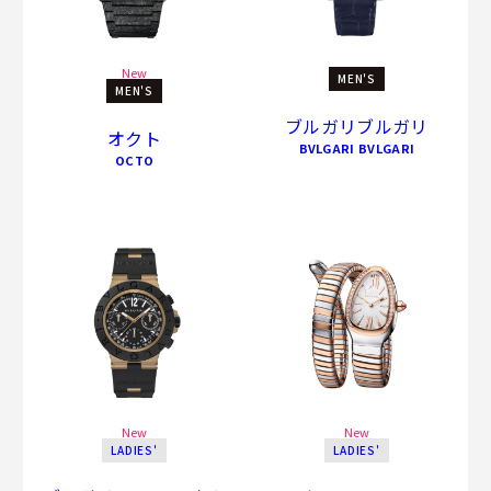
New
MEN'S
MEN'S
ブルガリブルガリ
オクト
BVLGARI BVLGARI
OCTO
New
New
LADIES'
LADIES'