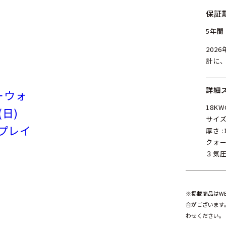
保証
5年間
202
計に
詳細
ーウォ
18KW
(日)
サイズ :
ンプレイ
厚さ :
クォー
３気
※掲載商品はW
合がございます
わせください。