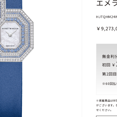
エメ
HJTQHM24
￥9,273,
無金利
初回 ￥
第2回目
※
60
回払
※掲載商品はW
がございます。
せください。