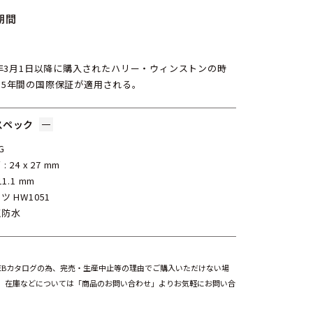
期間
6年3月1日以降に購入されたハリー・ウィンストンの時
、5年間の国際保証が適用される。
スペック
G
 24 x 27 mm
11.1 mm
ツ HW1051
圧防水
EBカタログの為、完売・生産中止等の理由でご購入いただけない場
。在庫などについては「商品のお問い合わせ」よりお気軽にお問い合