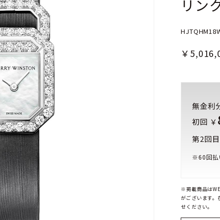
リン
HJTQHM18
￥5,016,
無金利
初回 ￥
第2回目
※
60
回払
※掲載商品はW
がございます。
せください。