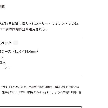
期間
6年3月1日以降に購入されたハリー・ウィンストンの時
、5年間の国際保証が適用される。
スペック
Gケース（31.0×18.0mm）
ーツ
防水
ヤモンド
EBカタログの為、完売・生産中止等の理由でご購入いただけない場
。在庫などについては「商品のお問い合わせ」よりお気軽にお問い合