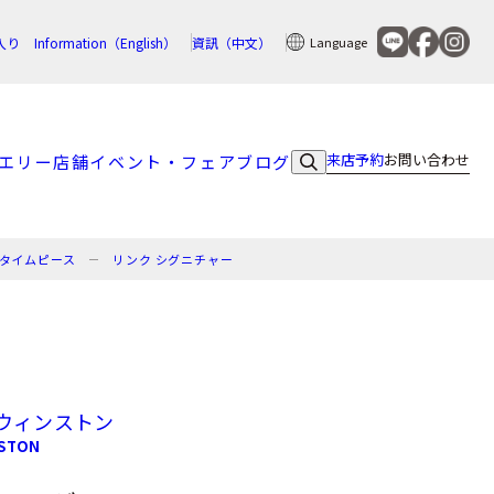
入り
Information（English）
資訊（中文）
Language
来店予約
お問い合わせ
エリー
店舗
イベント・フェア
ブログ
・タイムピース
リンク シグニチャー
ウィンストン
NSTON