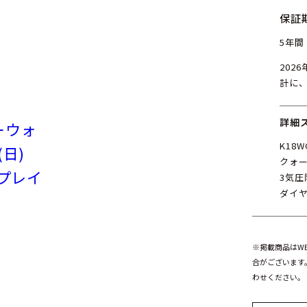
保証
5年間
202
計に
詳細
ーウォ
K18W
(日)
クォ
ンプレイ
3気圧
ダイ
※掲載商品はW
合がございます
わせください。