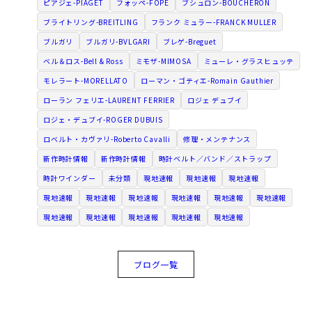
ピアジェ-PIAGET
フォッペ-FOPE
ブシュロン-BOUCHERON
ブライトリング-BREITLING
フランク ミュラー-FRANCK MULLER
ブルガリ
ブルガリ-BVLGARI
ブレゲ-Breguet
ベル＆ロス-Bell & Ross
ミモザ-MIMOSA
ミューレ・グラスヒュッテ
モレラート-MORELLATO
ローマン・ゴティエ-Romain Gauthier
ローラン フェリエ-LAURENT FERRIER
ロジェ デュブイ
ロジェ・デュブイ-ROGER DUBUIS
ロベルト・カヴァリ-Roberto Cavalli
修理・メンテナンス
新作時計情報
新作時計情報
時計ベルト／バンド／ストラップ
時計ワインダー
未分類
現地速報
現地速報
現地速報
現地速報
現地速報
現地速報
現地速報
現地速報
現地速報
現地速報
現地速報
現地速報
現地速報
現地速報
ブログ一覧