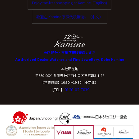
Enjoy tax-free shopping at Kamine. (English)
歡迎在 Kamine 享受免稅購物。（中文）
神戸 時計・宝飾正規販売店カミネ
Authorized Dealer Watches and Fine Jewellery, Kobe Kamine
本社所在地
〒650-0021 兵庫県神戸市中央区三宮町3-1-22
【営業時間】10:30〜19:30（不定休）
【TEL】
0120-02-7039