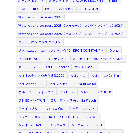
A.ランゲ＆ゾーネ
A.ランゲ＆ゾーネ-A.LANGE&SÖHNE
Bridal
I.T.A.
INFO
IWCシャフハウゼン
STEELY MEN
Watches and Wonders 2024
Watches and Wonders 2025（ウォッチズ・アンド・ワンダーズ 2025）
Watches and Wonders 2026（ウォッチズ・アンド・ワンダーズ 2026）
ヴァシュロン コンスタンタン
ヴァシュロン・コンスタンタン-VACHERON CONSTANTIN
ウブロ
ウブロ-HUBLOT
オーデマ ピゲ
オーデマ ピゲ-AUDEMARS PIGUET
カール F. ブヘラ-Carl F. Bucherer
カシス-CASSIS
カミネスタッフの色々連載2020
カルティエ
カルティエ-Cartier
グランドセイコー
グランドセイコー-Grand Seiko
グルーベル・フォルセイ
クレドール
クレドール-CREDOR
クレヨン-KRAYON
ゴリラウォッチ-Gorilla Watch
ジェイコブ＆コー-Jacob & Co.
ジャガー ルクルト
ジャガー・ルクルト-JAEGER-LECOULTRE
シャネル
シャネル-CHANEL
ジュネーブ
ショパール-Chopard