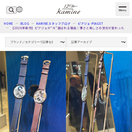
Menu
HOME
BLOG
KAMINEスタッフブログ
ピアジェ-PIAGET
【2026年新作】ピアジェが“今”選ばれる理由｜薄さと美しさの次元が変わった