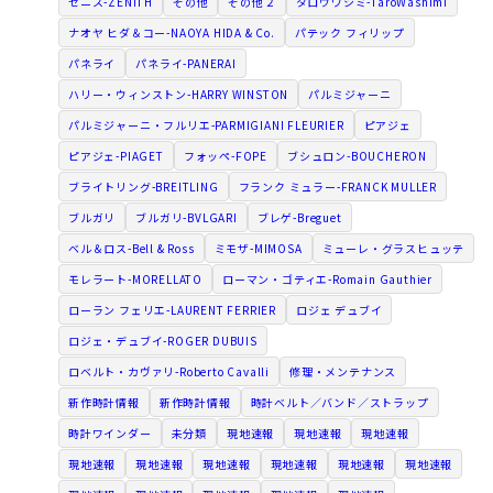
ゼニス-ZENITH
その他
その他２
タロウワシミ-TaroWashimi
ナオヤ ヒダ＆コー-NAOYA HIDA & Co.
パテック フィリップ
パネライ
パネライ-PANERAI
ハリー・ウィンストン-HARRY WINSTON
パルミジャーニ
パルミジャーニ・フルリエ-PARMIGIANI FLEURIER
ピアジェ
ピアジェ-PIAGET
フォッペ-FOPE
ブシュロン-BOUCHERON
ブライトリング-BREITLING
フランク ミュラー-FRANCK MULLER
ブルガリ
ブルガリ-BVLGARI
ブレゲ-Breguet
ベル＆ロス-Bell & Ross
ミモザ-MIMOSA
ミューレ・グラスヒュッテ
モレラート-MORELLATO
ローマン・ゴティエ-Romain Gauthier
ローラン フェリエ-LAURENT FERRIER
ロジェ デュブイ
ロジェ・デュブイ-ROGER DUBUIS
ロベルト・カヴァリ-Roberto Cavalli
修理・メンテナンス
新作時計情報
新作時計情報
時計ベルト／バンド／ストラップ
時計ワインダー
未分類
現地速報
現地速報
現地速報
現地速報
現地速報
現地速報
現地速報
現地速報
現地速報