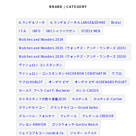
BRAND / CATEGORY
A.ランゲ＆ゾーネ
A.ランゲ＆ゾーネ-A.LANGE&SÖHNE
Bridal
I.T.A.
INFO
IWCシャフハウゼン
STEELY MEN
Watches and Wonders 2024
Watches and Wonders 2025（ウォッチズ・アンド・ワンダーズ 2025）
Watches and Wonders 2026（ウォッチズ・アンド・ワンダーズ 2026）
ヴァシュロン コンスタンタン
ヴァシュロン・コンスタンタン-VACHERON CONSTANTIN
ウブロ
ウブロ-HUBLOT
オーデマ ピゲ
オーデマ ピゲ-AUDEMARS PIGUET
カール F. ブヘラ-Carl F. Bucherer
カシス-CASSIS
カミネスタッフの色々連載2020
カルティエ
カルティエ-Cartier
グランドセイコー
グランドセイコー-Grand Seiko
グルーベル・フォルセイ
クレドール
クレドール-CREDOR
クレヨン-KRAYON
ゴリラウォッチ-Gorilla Watch
ジェイコブ＆コー-Jacob & Co.
ジャガー ルクルト