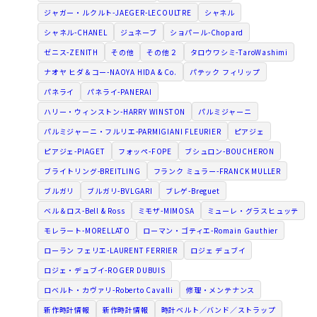
ジャガー・ルクルト-JAEGER-LECOULTRE
シャネル
シャネル-CHANEL
ジュネーブ
ショパール-Chopard
ゼニス-ZENITH
その他
その他２
タロウワシミ-TaroWashimi
ナオヤ ヒダ＆コー-NAOYA HIDA & Co.
パテック フィリップ
パネライ
パネライ-PANERAI
ハリー・ウィンストン-HARRY WINSTON
パルミジャーニ
パルミジャーニ・フルリエ-PARMIGIANI FLEURIER
ピアジェ
ピアジェ-PIAGET
フォッペ-FOPE
ブシュロン-BOUCHERON
ブライトリング-BREITLING
フランク ミュラー-FRANCK MULLER
ブルガリ
ブルガリ-BVLGARI
ブレゲ-Breguet
ベル＆ロス-Bell & Ross
ミモザ-MIMOSA
ミューレ・グラスヒュッテ
モレラート-MORELLATO
ローマン・ゴティエ-Romain Gauthier
ローラン フェリエ-LAURENT FERRIER
ロジェ デュブイ
ロジェ・デュブイ-ROGER DUBUIS
ロベルト・カヴァリ-Roberto Cavalli
修理・メンテナンス
新作時計情報
新作時計情報
時計ベルト／バンド／ストラップ