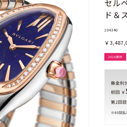
セルペ
ド＆
104340
￥3,487,
2026新作
無金利
初回 ￥
第2回目
※
60
回払