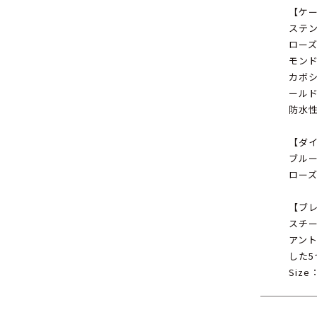
【ケ
ステ
ロー
モンド
カボ
ール
防水性
【ダ
ブル
ロー
【ブ
スチ
アント
した
Size