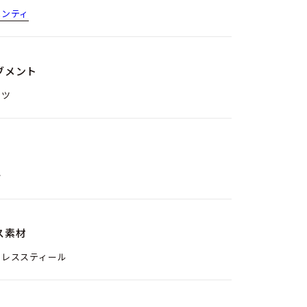
ペンティ
ブメント
ーツ
分
ス素材
ンレススティール