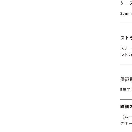
ケー
35mm
スト
スチー
ントカ
保証
5年間
詳細
【ム
クオ