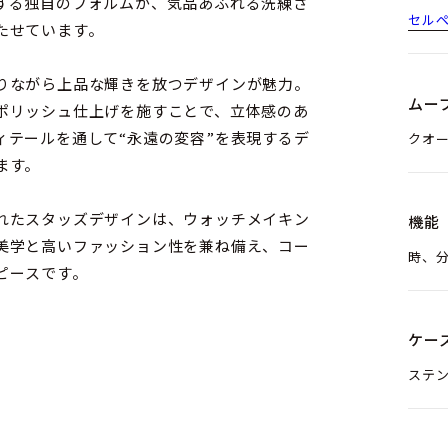
する独自のフォルムが、気品あふれる洗練さ
セル
たせています。
りながら上品な輝きを放つデザインが魅力。
ムー
ポリッシュ仕上げを施すことで、立体感のあ
ィテールを通して“永遠の変容”を表現するデ
クオ
ます。
れたスタッズデザインは、ウォッチメイキン
機能
美学と高いファッション性を兼ね備え、コー
時、
ピースです。
ケー
ステ