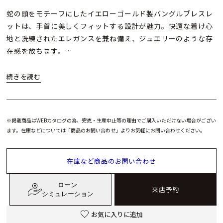
蛇の頭をモチーフにしたイエローゴールド製バングルブレスレ
ットは、手首に美しくフィットする設計が魅力。快適な着け心
地と洗練されたエレガンスを兼ね備え、ジュエリーのような存
在感を放ちます。
さらに、より細くデザインされたブレスレットは、重ね付けや
コーディネートの自由度を高め、セルペンティならではの象徴
的なラインをよりモダンに演出。身に着けやすい芸術作品とし
て、ブルガリの創造性とスタイルを存分に感じられる一本で
※掲載商品はWEBカタログの為、完売・生産中止等の理由でご購入いただけない場合がござい
す。
ます。在庫などについては「商品のお問い合わせ」よりお気軽にお問い合わせください。
在庫など商品のお問い合わせ
ローン
来店予約
シミュレーション
お気に入りに追加