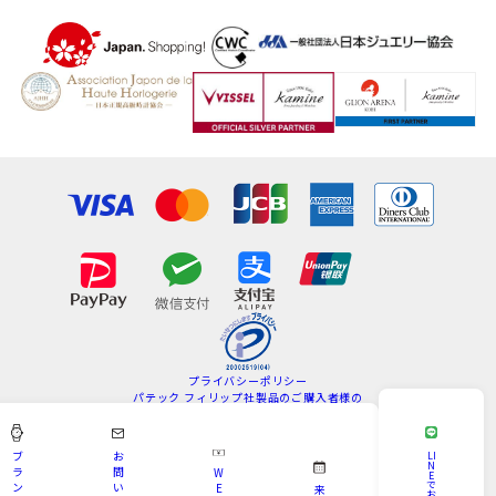
プライバシーポリシー
パテック フィリップ社製品のご購入者様の
情報の取扱いについて
特定商取引法
サイトマップ
ブ
お
LI
N
ラ
問
W
E
Copyright © KAMINE All Rights Reserved.
で
ン
い
E
来
お