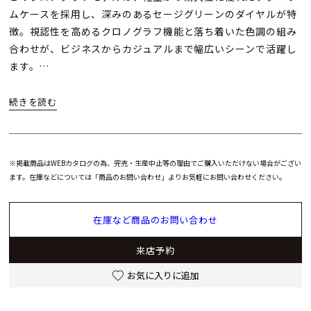
ムケースを採用し、深みのあるセージグリーンのダイヤルが特
徴。視認性を高めるクロノグラフ機能と落ち着いた色調の組み
合わせが、ビジネスからカジュアルまで幅広いシーンで活躍し
ます。
ムーブメントには信頼性の高い自動巻きキャリバーを搭載し、
約45 mmの存在感あるサイズ感は手元にしっかりとした存在感
を与えながらも、着け心地の良さを保ちます。クラシック・フ
ュージョンらしい洗練されたデザインとクロノグラフの機能性
※掲載商品はWEBカタログの為、完売・生産中止等の理由でご購入いただけない場合がござい
が、高級時計としての価値をさらに高めています。
ます。在庫などについては「商品のお問い合わせ」よりお気軽にお問い合わせください。
クラシック・フュージョン クロノグラフ チタニウム セージグ
在庫など商品のお問い合わせ
リーンは、ウブロの卓越した技術と美意識を感じられるラグジ
ュアリーウォッチ。 初めてのラグジュアリーウォッチ購入を検
来店予約
討する方にも、ウブロ愛好家の方のコレクションにもおすすめ
したい一本です。
お気に入りに追加