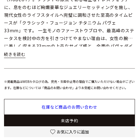
に、息をのむほど絢爛豪華なジュエリーセッティングを施し、
現代女性のライフスタイルへ完璧に調和させた至高のタイムピ
ースが「クラシック・フュージョン チタニウム パヴェ
33mm」です。 一生モノのファーストウブロや、最高峰のステ
ータスを検討中の方を引きつけてやまない理由は、女性の腕元
に美しく収まる33mmの上品なサイズ感と、全面のパヴェダイ
ヤモンドが織りなす比類なきカリスマ性にあります。ベースと
なる軽量かつ強靭な「チタニウム」ケースからベゼルに至るま
で、熟練の職人により数百石もの贅沢なダイヤモンドを総敷き
詰め。サンレイ サテン仕上げのブラックダイヤルとのコントラ
※掲載商品はWEBカタログの為、完売・生産中止等の理由でご購入いただけない場合がござい
ストにより、光を浴びるたびに奇跡のような閃光を放ちます。
ます。在庫などについては「商品のお問い合わせ」よりお気軽にお問い合わせください。
心臓部には、忙しい毎日でも時刻合わせの手間がない高精度な
クォーツムーブメント「HUB2912」を搭載。しなやかなブラ
在庫など商品のお問い合わせ
ックラバーストラップが最高の装着感を約束し、ビジネスの袖
口から華やかなパーティシーンまで、装いを唯一無二のオーラ
来店予約
で格上げします。 圧倒的な存在感と資産価値をコンパクトに両
立した「パヴェモデル（581.NX.1470.RX.1704）」。生涯をと
お気に入りに追加