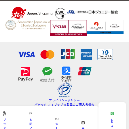
プライバシーポリシー
パテック フィリップ社製品のご購入者様の
情報の取扱いについて
特定商取引法
サイトマップ
ブ
お
LI
N
ラ
問
W
E
Copyright © KAMINE All Rights Reserved.
で
ン
い
E
来