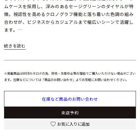
ムケースを採用し、深みのあるセージグリーンのダイヤルが特
徴。視認性を高めるクロノグラフ機能と落ち着いた色調の組み
合わせが、ビジネスからカジュアルまで幅広いシーンで活躍し
ます。
ムーブメントには信頼性の高い自動巻きキャリバーを搭載し、
約45 mmの存在感あるサイズ感は手元にしっかりとした存在感
を与えながらも、着け心地の良さを保ちます。クラシック・フ
ュージョンらしい洗練されたデザインとクロノグラフの機能性
※掲載商品はWEBカタログの為、完売・生産中止等の理由でご購入いただけない場合がござい
が、高級時計としての価値をさらに高めています。
ます。在庫などについては「商品のお問い合わせ」よりお気軽にお問い合わせください。
クラシック・フュージョン クロノグラフ チタニウム セージグ
在庫など商品のお問い合わせ
リーンは、ウブロの卓越した技術と美意識を感じられるラグジ
ュアリーウォッチ。 初めてのラグジュアリーウォッチ購入を検
来店予約
討する方にも、ウブロ愛好家の方のコレクションにもおすすめ
したい一本です。
お気に入りに追加