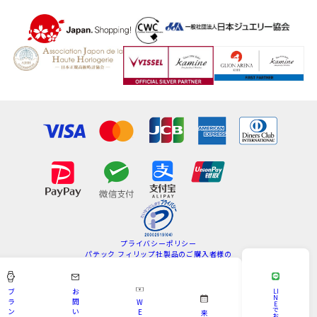
プライバシーポリシー
パテック フィリップ社製品のご購入者様の
情報の取扱いについて
特定商取引法
サイトマップ
ブ
お
LI
N
ラ
問
W
E
Copyright © KAMINE All Rights Reserved.
で
ン
い
E
来
お