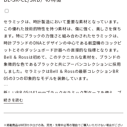
セラミックは、時計製造において重要な素材となっています。
この優れた技術的特性を持つ素材は、傷に強く、美しさを保ち
ます。特にブラックの力強さと組み合わされたセラミックは、
時計ブランドのDNAとデザインの中心である航空機のコックピ
ットとそのダッシュボード計器への直接的な指標となります。
Bell ＆ Rossは初めて、このテクニカルな素材を、ブランドの
象徴的な色であるブラックと共にアーバンコレクションに採用
しました。セラミックはBell ＆ Rossの最新コレクションBR
05の3つの印象的なモデルを装飾しています。
新しいBR 05は41mmブラックセラミック製ケースを備え、ブ
ラック・ルテニウム仕上げの自動巻きムーブメントは54時間の
パワーリザーブも備えます。BR 05 スケルトン ブラック セラ
ミックは、シースルーの文字盤から機械式自動巻きムーブメン
トBR-CAL.322が見えます。
※掲載商品はWEBカタログの為、完売・生産中止等の理由でご購入いただけない場合がござい