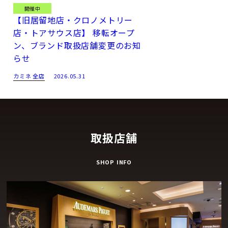
開催中
【旧居留地店・クロノメトリー
店・トアサウス店】 移転オープ
ン、ブランド取扱店舗変更のお知
らせ
カミネ 全店
2026.05.31
取扱店舗
SHOP INFO