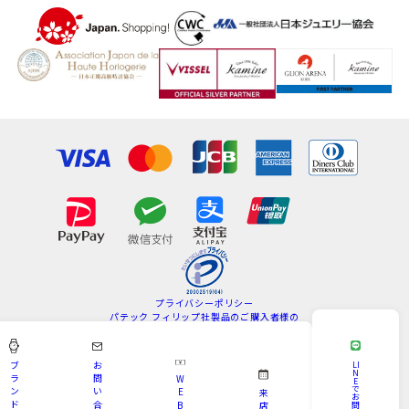
プライバシーポリシー
パテック フィリップ社製品のご購入者様の
情報の取扱いについて
特定商取引法
サイトマップ
ブ
お
LI
N
ラ
問
W
E
Copyright © KAMINE All Rights Reserved.
で
ン
い
E
来
お
ド
合
B
問
店