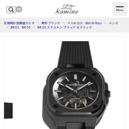
Menu
正規時計宝飾店カミネ
時計ブランド
ベル＆ロス - Bell & Ross
メンズ
BR 05 - BR 05
BR 05 スケルトン ブラック セラミック