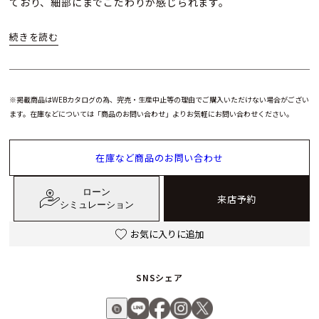
ており、細部にまでこだわりが感じられます。
ムーブメントには自動巻きキャリバー BR-CAL.329を搭載し、
54時間のパワーリザーブを確保。100m防水性能も備え、デザ
イン性と実用性を兼ね備えています。
※掲載商品はWEBカタログの為、完売・生産中止等の理由でご購入いただけない場合がござい
宇宙の神秘とダイヤモンドの輝きを融合したベル＆ロス BR-05
ます。在庫などについては「商品のお問い合わせ」よりお気軽にお問い合わせください。
36mm ブルー ダイヤモンド イーグル ダイヤモンド。洗練され
たデザインと華やかな存在感を楽しめる、魅力あふれるタイム
在庫など商品のお問い合わせ
ピースです。
ローン
来店予約
シミュレーション
お気に入りに追加
SNSシェア