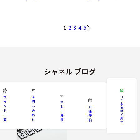
1
2
3
4
5
シャネル ブログ
CHANEL BLOG
ブ
お
LI
N
ラ
問
W
E
で
ン
い
E
来
お
ド
合
B
問
店
い
一
わ
決
予
合
わ
覧
せ
済
約
せ