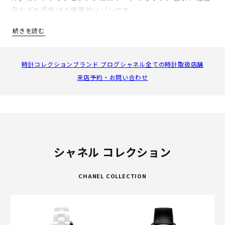
品などを手掛ける世界的メゾンです。
1987年にパリのヴァンドーム広場から着想を得た八角形の
ケースの「プルミエール」を発表して以来、一切の妥協を許
すことなく、卓越した職人技術と溢れる創造性によって芸術
時計コレクション
ブランド ブログ
シャネル全ての時計
取扱店舗
的なタイムピースを作り続けています。
来店予約・お問い合わせ
スイスの自社工房では、セラミックや外装パーツの製造を行
うほか、オート オルロジュリー部門でムーブメントの設計、
開発から、精度検査および組立てまでを行っています。2016
年に初の自社製ムーブメント、キャリバー 1．を搭載した
「ムッシュー ドゥ シャネル」を発表。2019年にリニューア
シャネル コレクション
ルしたアイコンウォッチ「J12」には、資本参加するスイス
のムーブメント製造会社KENISSI製のキャリバー 12.1を搭載
CHANEL COLLECTION
するなど、ユニークかつ本格的な機械式腕時計を多数発表し
ています。
独自のヴィジョンに忠実にウォッチメイキングに取り組むシ