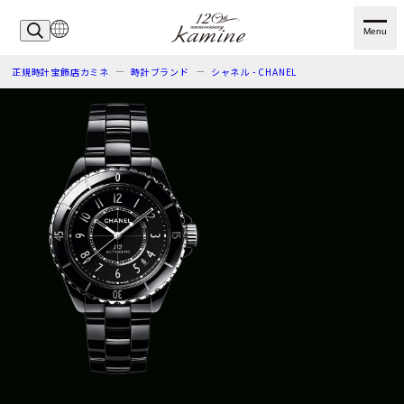
Menu
正規時計宝飾店カミネ
時計ブランド
シャネル - CHANEL