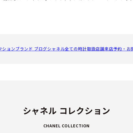
から着想を得た八角形のケースの「プルミエール」を発表して以
て芸術的なタイムピースを作り続けています。
クション
ブランド ブログ
シャネル全ての時計
取扱店舗
来店予約・お
外装パーツの製造を行うほか、オート オルロジュリー部門で
2016年に初の自社製ムーブメント、キャリバー 1．を搭載し
コンウォッチ「J12」には、資本参加するスイスのムーブメント製
つ本格的な機械式腕時計を多数発表しています。
メイキングに取り組むシャネルは、時計の世界に数々の新たなコ
シャネル コレクション
CHANEL COLLECTION