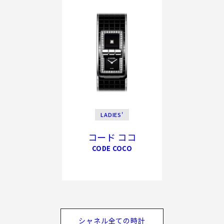
LADIES'
コード ココ
CODE COCO
シャネル全ての時計