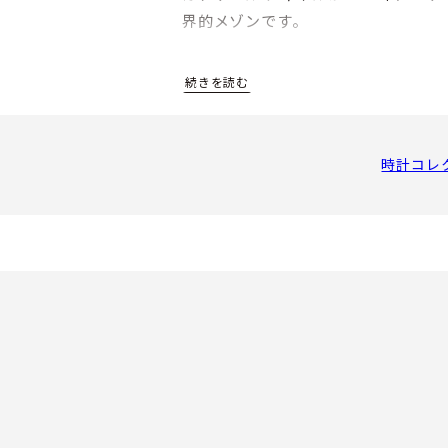
界的メゾンです。
1987年にパリのヴァンドーム広場
した職人技術と溢れる創造性によっ
時計コレ
スイスの自社工房では、セラミックや
検査および組立てまでを行っています。
表。2019年にリニューアルしたアイ
12.1を搭載するなど、ユニークか
独自のヴィジョンに忠実にウォッチ