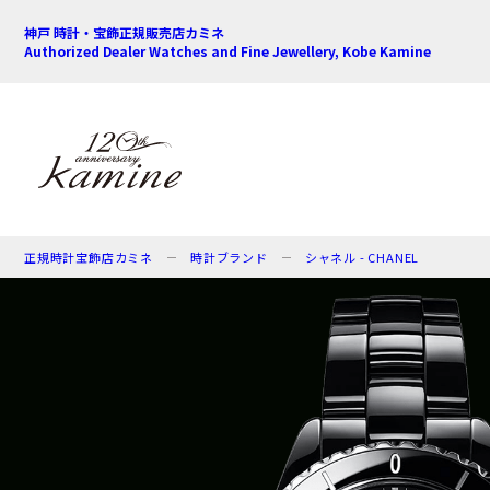
神戸 時計・宝飾正規販売店カミネ
Authorized Dealer Watches and Fine Jewellery, Kobe Kamine
正規時計宝飾店カミネ
時計ブランド
シャネル - CHANEL