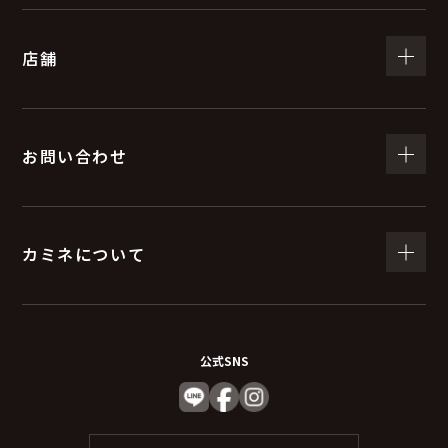
（５）個人情報の取扱いの委託について
店舗
取得した個人情報の取扱いの全部又は、一部を委託する
ことがあります。
委託する際は、弊社と同等またはそれ以上の安全管理措
置にて個人情報の取り扱いを行っている企業を選定し委
お問い合わせ
託を行います。
(６) 個人情報を与えなかった場合に生じる結果
カミネについて
個人情報を与えることは任意です。個人情報に関する情
報の一部をご提供いただけない場合は、お問い合わせ内
容に回答できない可能性があります。
公式SNS
（７）保有個人データの開示等および問い合わ
せ窓口について