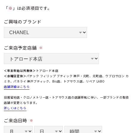
「
※
」は必須項目です。
ご興味のブランド
ご来店予定店舗
※
＜年末年始以外無休＞
トアロード本店
＜水曜日定休＞
パテック フィリップ ブティック 神戸・元町、元町店、ウブロサロン カ
ミネ、パネライ 神戸ブティック、Bis店、トアサウス店、リペア LABO
店舗詳細はこちら
旧居留地店・クロノメトリー店・トアサウス店の店舗移転に伴い、一部ブランドの取扱
店舗が変更となります。
詳しくはこちら
ご来店日時
※