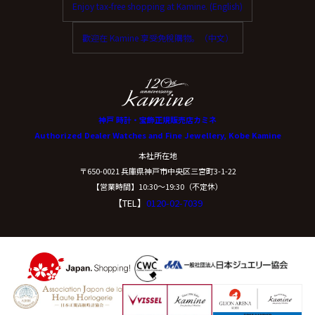
Enjoy tax-free shopping at Kamine. (English)
ご本人からの求めにより、当社が保有する保有個人デー
タに関する開示、利用目的の通知、内容の訂正・追加ま
歡迎在 Kamine 享受免稅購物。（中文）
たは削除、利用停止、消去、第三者提供の停止および第
三者提供記録の開示(以下、開示等という)に応じます。
開示等に応ずる窓口は、下記「当社の個人情報の取扱い
に関する苦情、相談等の問合せ先」を参照してくださ
い。
神戸 時計・宝飾正規販売店カミネ
Authorized Dealer Watches and Fine Jewellery, Kobe Kamine
（８）本人が容易に認識できない方法による個
本社所在地
人情報の取得
〒650-0021 兵庫県神戸市中央区三宮町3-1-22
【営業時間】10:30〜19:30（不定休）
【TEL】
0120-02-7039
クッキーやウェブビーコン等を用いるなどして、本人が
容易に認識できない方法による個人情報の取得は行って
おりません。
（９）個人情報の安全管理措置について