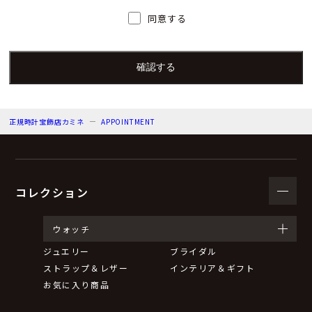
人）の氏名又は職名、所属及び連絡先
同意する
個人情報保護管理者：上根 彩
電子メール：info@kamine.co.jp
電話番号：078-321-0039
正規時計宝飾店カミネ
APPOINTMENT
（３）個人情報の利用目的
来店予約の対応をするため。
弊社からのお知らせ等の情報をお送りするため。
コレクション
（４）個人情報の第三者提供について
ウォッチ
ジュエリー
ブライダル
取得した個人情報は法令等による場合を除いて第三者に
ストラップ＆レザー
インテリア＆ギフト
提供することはありません。
お気に入り商品