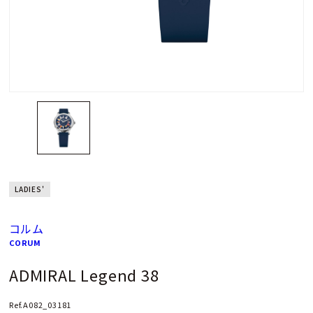
LADIES'
コルム
CORUM
ADMIRAL Legend 38
Ref.A082_03181