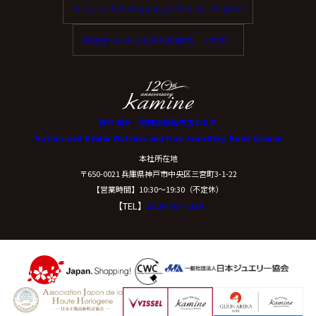
Enjoy tax-free shopping at Kamine. (English)
歡迎在 Kamine 享受免稅購物。（中文）
神戸 時計・宝飾正規販売店カミネ
Authorized Dealer Watches and Fine Jewellery, Kobe Kamine
本社所在地
〒650-0021 兵庫県神戸市中央区三宮町3-1-22
【営業時間】10:30〜19:30（不定休）
【TEL】
0120-02-7039